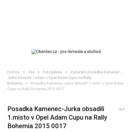
»
»
»
Domov
Vše
Fotogalerie
Zuberská posádka Kamenec -
Jurka obsadili 1.misto v Opel Adam Cupu na Rally
»
Bohemia
Posadka Kamenec-Jurka obsadili 1.misto v Opel Adam
Cupu na Rally Bohemia 2015 0017
Posadka Kamenec-Jurka obsadili
0
1.misto v Opel Adam Cupu na Rally
Bohemia 2015 0017