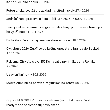
Kč na ruku jako bonus!
6.6.2026
Fotografická soutěž pro základní a střední školy
27.4.2026
Jednání zastupitelstva města Zubří 23.4.2026 14:00
23.4.2026
Získejte akcie zdarma za registraci: Jak funguje bonus u eToro a jak
ho využít naplno
19.4.2026
Psí hřiště v Zubří zahájí sezónu slavnostní akcí
18.4.2026
Cyklobusy 2026: Zubří se od května opět stane branou do Beskyd
17.4.2026
Reklama: Získejte slevu 450 Kč na vaše první nákupy na Rohlíku!
9.4.2026
Uzavření knihovny
30.3.2026
Město Zubří hledá správce Polyfunkčního centra
30.3.2026
Copyright © 2018 Zubřan.cz - Informační portál města Zubří.
ready made společnosti
|
nevolam.cz