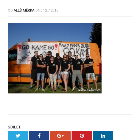
OD
ALEŠ MĚRKA
DNE
12.7.2015
SDÍLET.
Twitter
Facebook
Google+
Pinterest
LinkedIn