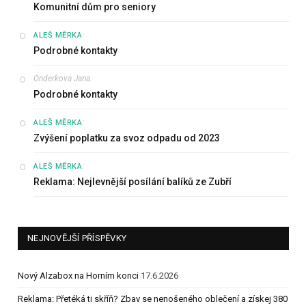
Komunitní dům pro seniory
:
ALEŠ MĚRKA
Podrobné kontakty
Onderkova Jana
:
Podrobné kontakty
:
ALEŠ MĚRKA
Zvýšení poplatku za svoz odpadu od 2023
:
ALEŠ MĚRKA
Reklama: Nejlevnější posílání balíků ze Zubří
NEJNOVĚJŠÍ PŘÍSPĚVKY
Nový Alzabox na Horním konci
17.6.2026
Reklama: Přetéká ti skříň? Zbav se nenošeného oblečení a získej 380