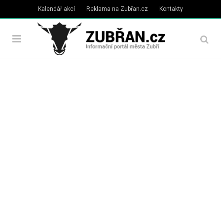
Kalendář akcí
Reklama na Zubřan.cz
Kontakty