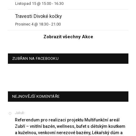
Listopad 15 @ 15.00
-
16.30
Travesti Divoké kočky
Prosinec 4 @ 18.30
-
21.00
Zobrazit všechny Akce
ZUBŘAN NA FACEBOOKU
NEJNOVĚJŠÍ KOMENTÁŘE
Jakub
:
Referendum pro realizaci projektu Multifunkční areál
Zubří – vnitřní bazén, wellness, bufet s dětským koutkem
a kuželnou, venkovní nerezové bazény, Lékařský dům a