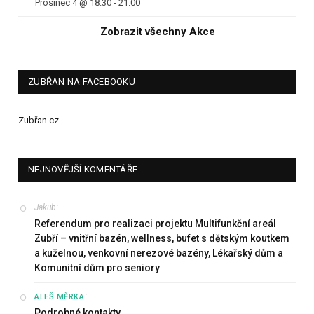
Prosinec 4 @ 18.30
-
21.00
Zobrazit všechny Akce
ZUBŘAN NA FACEBOOKU
Zubřan.cz
NEJNOVĚJŠÍ KOMENTÁŘE
Jakub
:
Referendum pro realizaci projektu Multifunkční areál
Zubří – vnitřní bazén, wellness, bufet s dětským koutkem
a kuželnou, venkovní nerezové bazény, Lékařský dům a
Komunitní dům pro seniory
:
ALEŠ MĚRKA
Podrobné kontakty