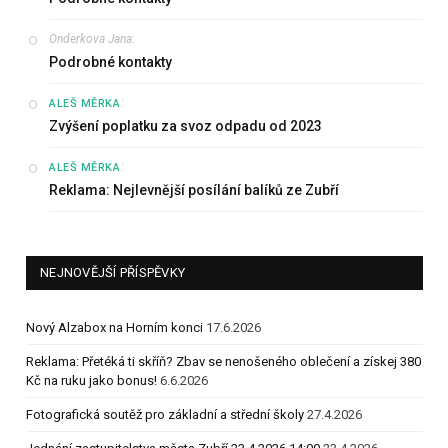
Onderkova Jana
:
Podrobné kontakty
:
ALEŠ MĚRKA
Zvýšení poplatku za svoz odpadu od 2023
:
ALEŠ MĚRKA
Reklama: Nejlevnější posílání balíků ze Zubří
NEJNOVĚJŠÍ PŘÍSPĚVKY
Nový Alzabox na Horním konci
17.6.2026
Reklama: Přetéká ti skříň? Zbav se nenošeného oblečení a získej 380
Kč na ruku jako bonus!
6.6.2026
Fotografická soutěž pro základní a střední školy
27.4.2026