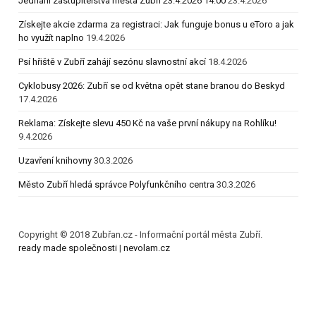
Jednání zastupitelstva města Zubří 23.4.2026 14:00
23.4.2026
Získejte akcie zdarma za registraci: Jak funguje bonus u eToro a jak
ho využít naplno
19.4.2026
Psí hřiště v Zubří zahájí sezónu slavnostní akcí
18.4.2026
Cyklobusy 2026: Zubří se od května opět stane branou do Beskyd
17.4.2026
Reklama: Získejte slevu 450 Kč na vaše první nákupy na Rohlíku!
9.4.2026
Uzavření knihovny
30.3.2026
Město Zubří hledá správce Polyfunkčního centra
30.3.2026
Copyright © 2018 Zubřan.cz - Informační portál města Zubří.
ready made společnosti
|
nevolam.cz