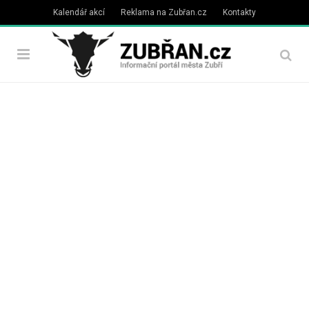
Kalendář akcí
Reklama na Zubřan.cz
Kontakty