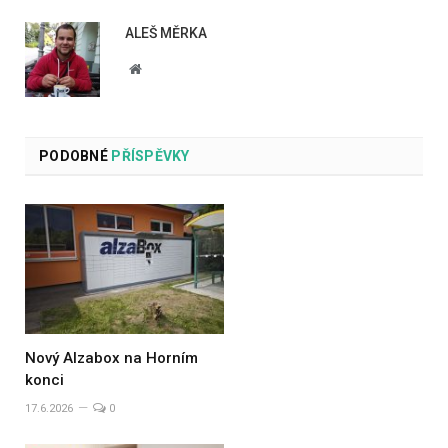
ALEŠ MĚRKA
Website
PODOBNÉ
PŘÍSPĚVKY
Nový Alzabox na Horním
konci
17.6.2026
0