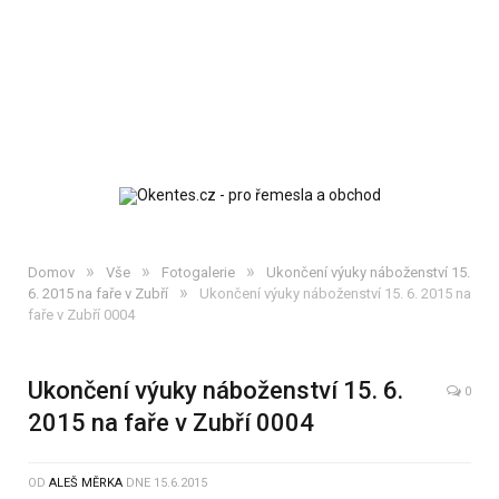
»
»
»
Domov
Vše
Fotogalerie
Ukončení výuky náboženství 15.
»
6. 2015 na faře v Zubří
Ukončení výuky náboženství 15. 6. 2015 na
faře v Zubří 0004
Ukončení výuky náboženství 15. 6.
0
2015 na faře v Zubří 0004
OD
ALEŠ MĚRKA
DNE
15.6.2015