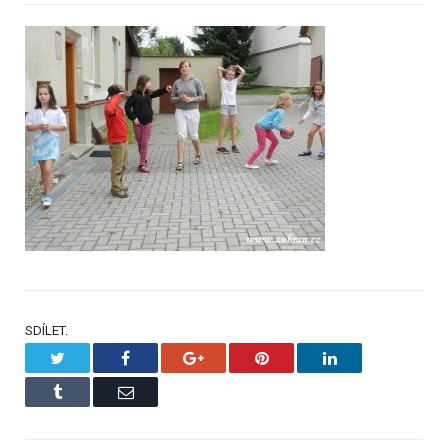
SDÍLET.
Twitter
Facebook
Google+
Pinterest
LinkedIn
Tumblr
Email