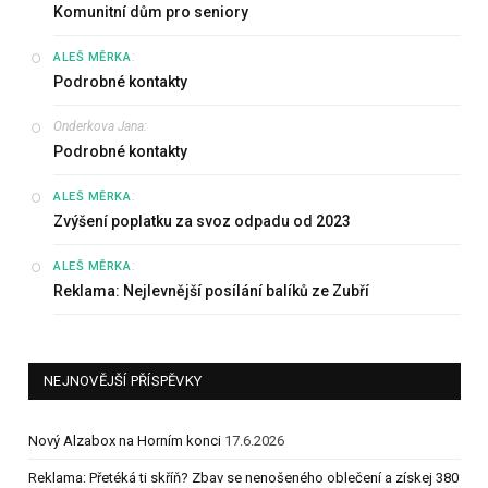
Komunitní dům pro seniory
:
ALEŠ MĚRKA
Podrobné kontakty
Onderkova Jana
:
Podrobné kontakty
:
ALEŠ MĚRKA
Zvýšení poplatku za svoz odpadu od 2023
:
ALEŠ MĚRKA
Reklama: Nejlevnější posílání balíků ze Zubří
NEJNOVĚJŠÍ PŘÍSPĚVKY
Nový Alzabox na Horním konci
17.6.2026
Reklama: Přetéká ti skříň? Zbav se nenošeného oblečení a získej 380