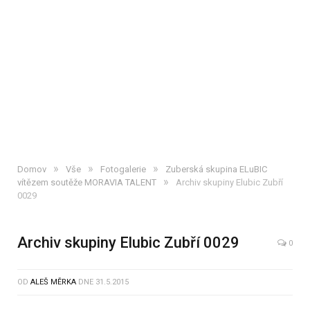
»
»
»
Domov
Vše
Fotogalerie
Zuberská skupina ELuBIC
»
vítězem soutěže MORAVIA TALENT
Archiv skupiny Elubic Zubří
0029
Archiv skupiny Elubic Zubří 0029
0
OD
ALEŠ MĚRKA
DNE
31.5.2015