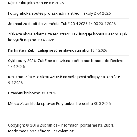
Kč na ruku jako bonus!
6.6.2026
Fotografická soutěž pro základní a střední školy
27.4.2026
Jednání zastupitelstva města Zubří 23.4.2026 14:00
23.4.2026
Získejte akcie zdarma za registraci: Jak funguje bonus u eToro a jak
ho využít naplno
19.4.2026
Psí hřiště v Zubří zahájí sezónu slavnostní akcí
18.4.2026
Cyklobusy 2026: Zubří se od května opět stane branou do Beskyd
17.4.2026
Reklama: Získejte slevu 450 Kč na vaše první nákupy na Rohlíku!
9.4.2026
Uzavření knihovny
30.3.2026
Město Zubří hledá správce Polyfunkčního centra
30.3.2026
Copyright © 2018 Zubřan.cz - Informační portál města Zubří.
ready made společnosti
|
nevolam.cz