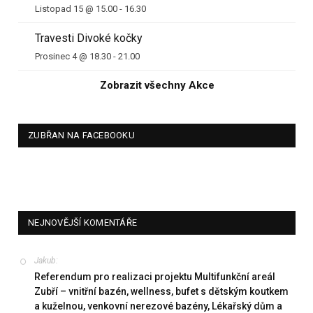
Listopad 15 @ 15.00
-
16.30
Travesti Divoké kočky
Prosinec 4 @ 18.30
-
21.00
Zobrazit všechny Akce
ZUBŘAN NA FACEBOOKU
NEJNOVĚJŠÍ KOMENTÁŘE
Jakub
:
Referendum pro realizaci projektu Multifunkční areál
Zubří – vnitřní bazén, wellness, bufet s dětským koutkem
a kuželnou, venkovní nerezové bazény, Lékařský dům a