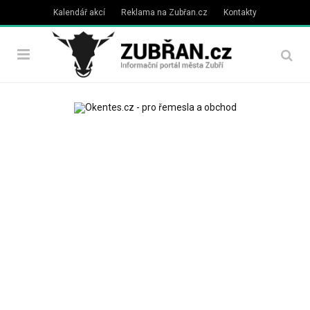
Kalendář akcí
Reklama na Zubřan.cz
Kontakty