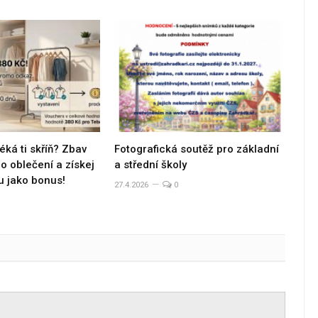
éká ti skříň? Zbav
Fotografická soutěž pro základní
 oblečení a získej
a střední školy
u jako bonus!
27.4.2026
0