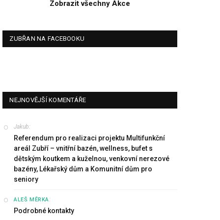
Zobrazit všechny Akce
ZUBŘAN NA FACEBOOKU
NEJNOVĚJŠÍ KOMENTÁŘE
Jakub
:
Referendum pro realizaci projektu Multifunkční
areál Zubří – vnitřní bazén, wellness, bufet s
dětským koutkem a kuželnou, venkovní nerezové
bazény, Lékařský dům a Komunitní dům pro
seniory
:
ALEŠ MĚRKA
Podrobné kontakty