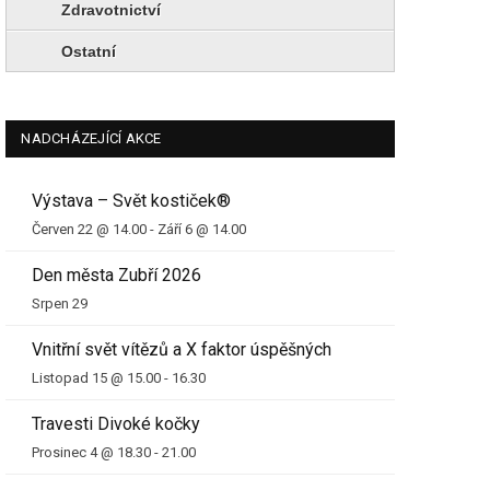
Zdravotnictví
Ostatní
NADCHÁZEJÍCÍ AKCE
Výstava – Svět kostiček®
Červen 22 @ 14.00
-
Září 6 @ 14.00
Den města Zubří 2026
Srpen 29
Vnitřní svět vítězů a X faktor úspěšných
Listopad 15 @ 15.00
-
16.30
Travesti Divoké kočky
Prosinec 4 @ 18.30
-
21.00