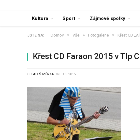
Kultura
Sport
Zájmové spolky
»
»
»
Domov
Vše
Fotogalerie
Křest CD ,,A
JSTE NA:
Křest CD Faraon 2015 v TIp 
OD
ALEŠ MĚRKA
DNE
1.5.2015