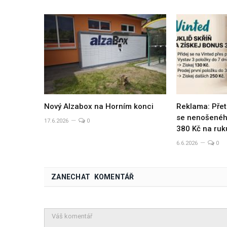
Nový Alzabox na Horním konci
Reklama: Přet
se nenošeného
17.6.2026
0
380 Kč na ruk
6.6.2026
0
ZANECHAT KOMENTÁŘ