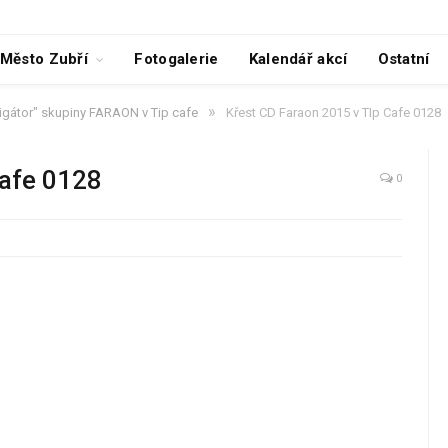
Město Zubří
Fotogalerie
Kalendář akcí
Ostatní
»
ligátor" skupiny FARAON v Tip cafe
Křest CD Faraon 2015 v TIp Cafe 0128
Cafe 0128
0