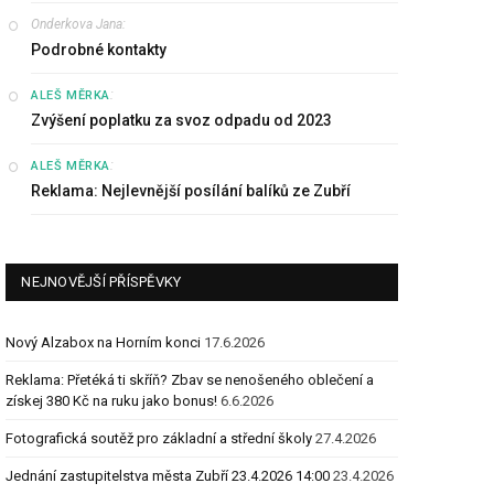
Onderkova Jana
:
Podrobné kontakty
:
ALEŠ MĚRKA
Zvýšení poplatku za svoz odpadu od 2023
:
ALEŠ MĚRKA
Reklama: Nejlevnější posílání balíků ze Zubří
NEJNOVĚJŠÍ PŘÍSPĚVKY
Nový Alzabox na Horním konci
17.6.2026
Reklama: Přetéká ti skříň? Zbav se nenošeného oblečení a
získej 380 Kč na ruku jako bonus!
6.6.2026
Fotografická soutěž pro základní a střední školy
27.4.2026
Jednání zastupitelstva města Zubří 23.4.2026 14:00
23.4.2026