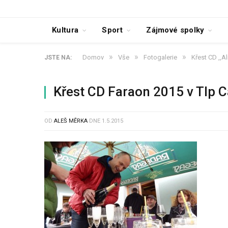
Kultura
Sport
Zájmové spolky
»
»
»
Domov
Vše
Fotogalerie
Křest CD ,,A
JSTE NA:
Křest CD Faraon 2015 v TIp 
OD
ALEŠ MĚRKA
DNE
1.5.2015