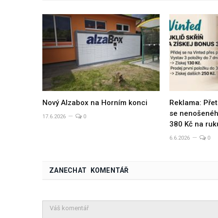
Nový Alzabox na Horním konci
Reklama: Přet
se nenošeného
17.6.2026
0
380 Kč na ruk
6.6.2026
0
ZANECHAT KOMENTÁŘ