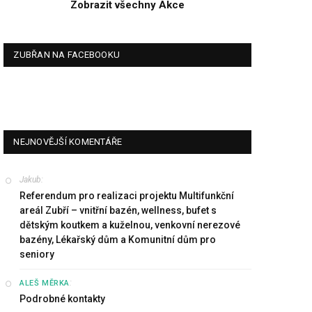
Zobrazit všechny Akce
ZUBŘAN NA FACEBOOKU
NEJNOVĚJŠÍ KOMENTÁŘE
Jakub
:
Referendum pro realizaci projektu Multifunkční
areál Zubří – vnitřní bazén, wellness, bufet s
dětským koutkem a kuželnou, venkovní nerezové
bazény, Lékařský dům a Komunitní dům pro
seniory
:
ALEŠ MĚRKA
Podrobné kontakty