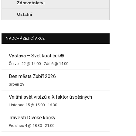
Zdravotnictví
Ostatní
NADCHÁZEJÍCÍ AKCE
Výstava – Svět kostiček®
Červen 22 @ 14.00
-
Září 6 @ 14.00
Den města Zubří 2026
Srpen 29
Vnitřní svět vítězů a X faktor úspěšných
Listopad 15 @ 15.00
-
16.30
Travesti Divoké kočky
Prosinec 4 @ 18.30
-
21.00