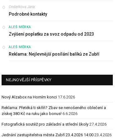
Onderkova Jana
:
Podrobné kontakty
:
ALEŠ MĚRKA
Zvýšení poplatku za svoz odpadu od 2023
:
ALEŠ MĚRKA
Reklama: Nejlevnější posílání balíků ze Zubří
NEJNOVĚJŠÍ PŘÍSPĚVKY
Nový Alzabox na Horním konci
17.6.2026
Reklama: Přetéká ti skříň? Zbav se nenošeného oblečení a
získej 380 Kč na ruku jako bonus!
6.6.2026
Fotografická soutěž pro základní a střední školy
27.4.2026
Jednání zastupitelstva města Zubří 23.4.2026 14:00
23.4.2026