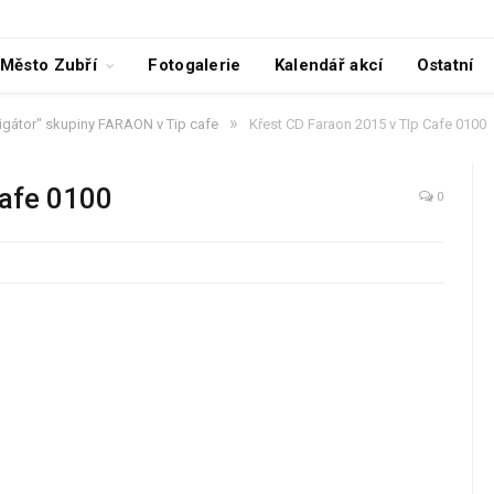
Město Zubří
Fotogalerie
Kalendář akcí
Ostatní
»
ligátor" skupiny FARAON v Tip cafe
Křest CD Faraon 2015 v TIp Cafe 0100
Cafe 0100
0