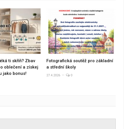
éká ti skříň? Zbav
Fotografická soutěž pro základní
 oblečení a získej
a střední školy
u jako bonus!
27.4.2026
0