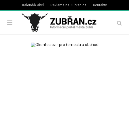
Kalendář akcí
Reklama na Zubřan.cz
Kontakty