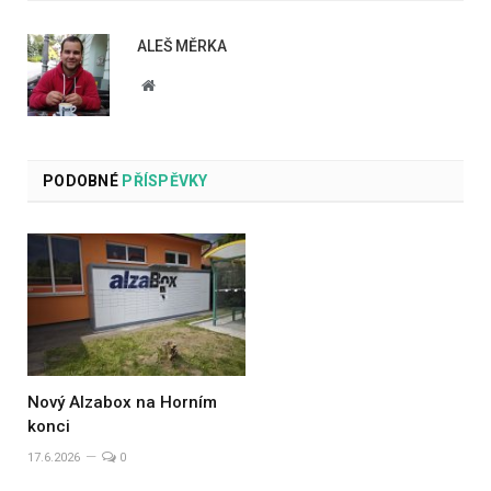
ALEŠ MĚRKA
Website
PODOBNÉ
PŘÍSPĚVKY
Nový Alzabox na Horním
konci
17.6.2026
0