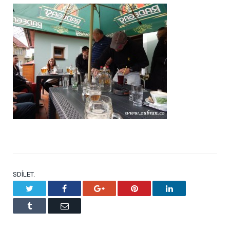
SDÍLET.
Twitter
Facebook
Google+
Pinterest
LinkedIn
Tumblr
Email