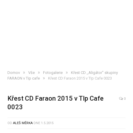
»
»
»
Domov
Vše
Fotogalerie
Křest CD ,,Aligátor" skupiny
»
FARAON v Tip cafe
Křest CD Faraon 2015 v TIp Cafe 0023
Křest CD Faraon 2015 v TIp Cafe
0
0023
OD
ALEŠ MĚRKA
DNE
1.5.2015