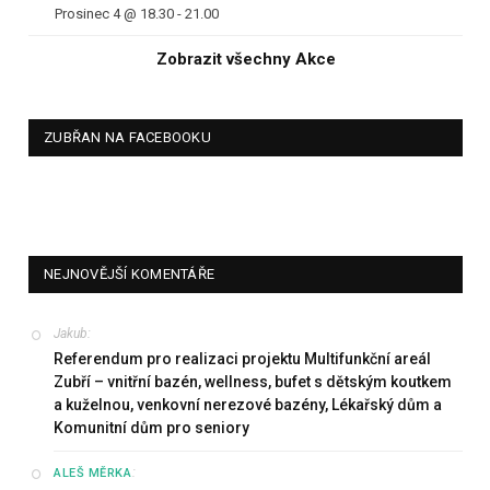
Prosinec 4 @ 18.30
-
21.00
Zobrazit všechny Akce
ZUBŘAN NA FACEBOOKU
NEJNOVĚJŠÍ KOMENTÁŘE
Jakub
:
Referendum pro realizaci projektu Multifunkční areál
Zubří – vnitřní bazén, wellness, bufet s dětským koutkem
a kuželnou, venkovní nerezové bazény, Lékařský dům a
Komunitní dům pro seniory
:
ALEŠ MĚRKA