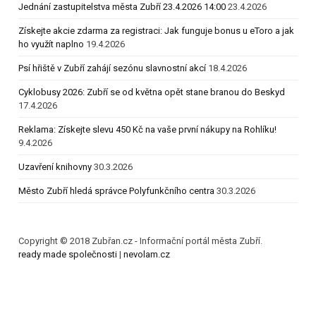
Jednání zastupitelstva města Zubří 23.4.2026 14:00
23.4.2026
Získejte akcie zdarma za registraci: Jak funguje bonus u eToro a jak
ho využít naplno
19.4.2026
Psí hřiště v Zubří zahájí sezónu slavnostní akcí
18.4.2026
Cyklobusy 2026: Zubří se od května opět stane branou do Beskyd
17.4.2026
Reklama: Získejte slevu 450 Kč na vaše první nákupy na Rohlíku!
9.4.2026
Uzavření knihovny
30.3.2026
Město Zubří hledá správce Polyfunkčního centra
30.3.2026
Copyright © 2018 Zubřan.cz - Informační portál města Zubří.
ready made společnosti
|
nevolam.cz