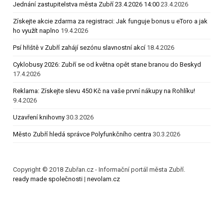
Jednání zastupitelstva města Zubří 23.4.2026 14:00
23.4.2026
Získejte akcie zdarma za registraci: Jak funguje bonus u eToro a jak
ho využít naplno
19.4.2026
Psí hřiště v Zubří zahájí sezónu slavnostní akcí
18.4.2026
Cyklobusy 2026: Zubří se od května opět stane branou do Beskyd
17.4.2026
Reklama: Získejte slevu 450 Kč na vaše první nákupy na Rohlíku!
9.4.2026
Uzavření knihovny
30.3.2026
Město Zubří hledá správce Polyfunkčního centra
30.3.2026
Copyright © 2018 Zubřan.cz - Informační portál města Zubří.
ready made společnosti
|
nevolam.cz