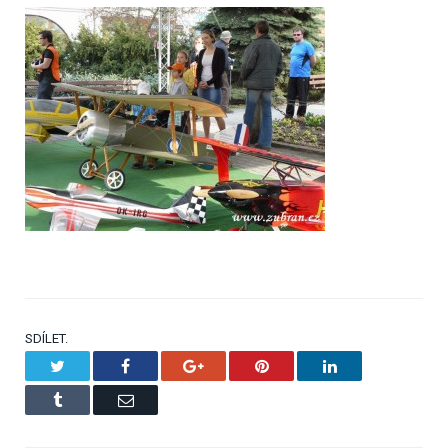
SDÍLET.
Twitter
Facebook
Google+
Pinterest
LinkedIn
Tumblr
Email