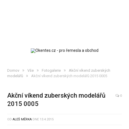
»
»
»
Domov
Vše
Fotogalerie
Akční víkend zuberských
»
modelářů
Akční víkend zuberských modelářů 2015 0005
Akční víkend zuberských modelářů
0
2015 0005
OD
ALEŠ MĚRKA
DNE
13.4.2015