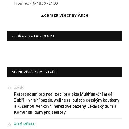
Prosinec 4 @ 18.30
-
21.00
Zobrazit všechny Akce
ZUBŘAN NA FACEBOOKU
NEJNOVĚJŠÍ KOMENTÁŘE
Jakub
:
Referendum pro realizaci projektu Multifunkční areál
Zubří – vnitřní bazén, wellness, bufet s dětským koutkem
a kuželnou, venkovní nerezové bazény, Lékařský dům a
Komunitní dům pro seniory
:
ALEŠ MĚRKA