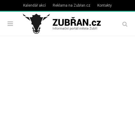
Kalendář akcí
Reklama na Zubřan.cz
Kontakty