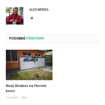
ALEŠ MĚRKA
Website
PODOBNÉ
PŘÍSPĚVKY
Nový Alzabox na Horním
konci
17.6.2026
0