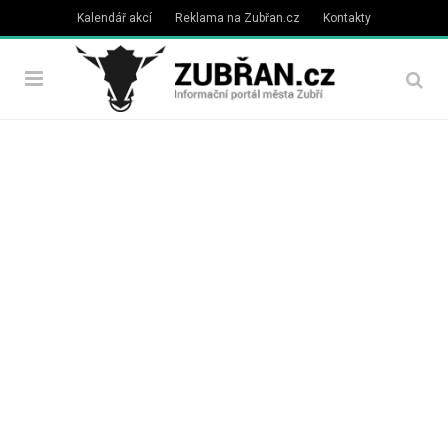
Kalendář akcí
Reklama na Zubřan.cz
Kontakty