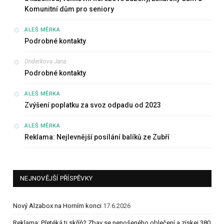
Komunitní dům pro seniory
:
ALEŠ MĚRKA
Podrobné kontakty
Onderkova Jana
:
Podrobné kontakty
:
ALEŠ MĚRKA
Zvýšení poplatku za svoz odpadu od 2023
:
ALEŠ MĚRKA
Reklama: Nejlevnější posílání balíků ze Zubří
NEJNOVĚJŠÍ PŘÍSPĚVKY
Nový Alzabox na Horním konci
17.6.2026
Reklama: Přetéká ti skříň? Zbav se nenošeného oblečení a získej 380