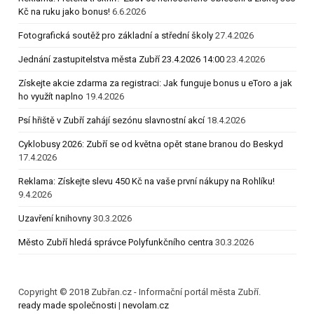
Kč na ruku jako bonus!
6.6.2026
Fotografická soutěž pro základní a střední školy
27.4.2026
Jednání zastupitelstva města Zubří 23.4.2026 14:00
23.4.2026
Získejte akcie zdarma za registraci: Jak funguje bonus u eToro a jak
ho využít naplno
19.4.2026
Psí hřiště v Zubří zahájí sezónu slavnostní akcí
18.4.2026
Cyklobusy 2026: Zubří se od května opět stane branou do Beskyd
17.4.2026
Reklama: Získejte slevu 450 Kč na vaše první nákupy na Rohlíku!
9.4.2026
Uzavření knihovny
30.3.2026
Město Zubří hledá správce Polyfunkčního centra
30.3.2026
Copyright © 2018 Zubřan.cz - Informační portál města Zubří.
ready made společnosti
|
nevolam.cz