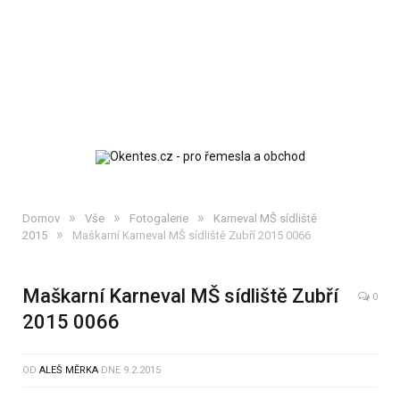
»
»
»
Domov
Vše
Fotogalerie
Karneval MŠ sídliště
»
2015
Maškarní Karneval MŠ sídliště Zubří 2015 0066
Maškarní Karneval MŠ sídliště Zubří
0
2015 0066
OD
ALEŠ MĚRKA
DNE
9.2.2015