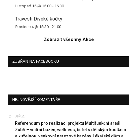
Listopad 15 @ 15.00
-
16.30
Travesti Divoké kočky
Prosinec 4 @ 18.30
-
21.00
Zobrazit všechny Akce
ZUBŘAN NA FACEBOOKU
NEJNOVĚJŠÍ KOMENTÁŘE
Jakub
:
Referendum pro realizaci projektu Multifunkční areál
Zubří – vnitřní bazén, wellness, bufet s dětským koutkem
a kuželnou, venkovní nerezové bazény, Lékařský dům a