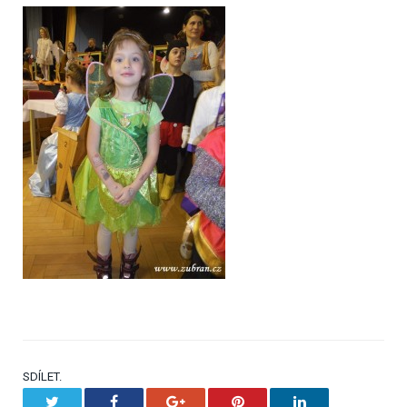
SDÍLET.
Twitter
Facebook
Google+
Pinterest
LinkedIn