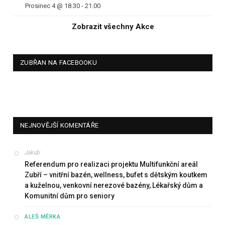
Prosinec 4 @ 18.30
-
21.00
Zobrazit všechny Akce
ZUBŘAN NA FACEBOOKU
NEJNOVĚJŠÍ KOMENTÁŘE
Jakub
:
Referendum pro realizaci projektu Multifunkční areál
Zubří – vnitřní bazén, wellness, bufet s dětským koutkem
a kuželnou, venkovní nerezové bazény, Lékařský dům a
Komunitní dům pro seniory
:
ALEŠ MĚRKA