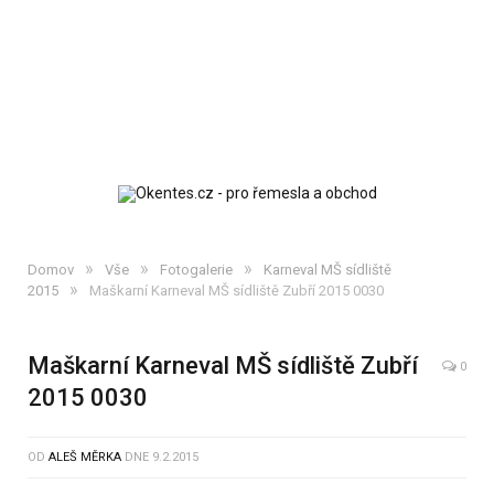
»
»
»
Domov
Vše
Fotogalerie
Karneval MŠ sídliště
»
2015
Maškarní Karneval MŠ sídliště Zubří 2015 0030
Maškarní Karneval MŠ sídliště Zubří
0
2015 0030
OD
ALEŠ MĚRKA
DNE
9.2.2015