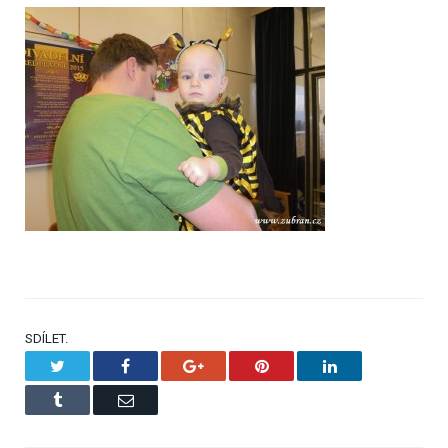
SDÍLET.
Twitter
Facebook
Google+
Pinterest
LinkedIn
Tumblr
Email