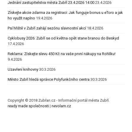
Jednání zastupitelstva města Zubří 23.4.2026 14:00
23.4.2026
Získejte akcie zdarma za registraci: Jak funguje bonus u eToro a jak
ho využít naplno
19.4.2026
Psí hřiště v Zubří zahájí sezónu slavnostní akcí
18.4.2026
Cyklobusy 2026: Zubří se od května opět stane branou do Beskyd
17.4.2026
Reklama: Získejte slevu 450 Kč na vaše první nákupy na Rohlíku!
9.4.2026
Uzavření knihovny
30.3.2026
Město Zubří hledá správce Polyfunkčního centra
30.3.2026
Copyright © 2018 Zubřan.cz - Informační portál města Zubří.
ready made společnosti
|
nevolam.cz