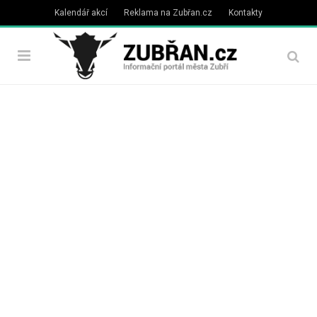
Kalendář akcí
Reklama na Zubřan.cz
Kontakty