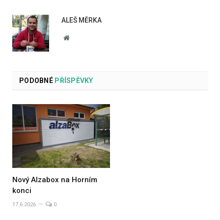
ALEŠ MĚRKA
Website
PODOBNÉ
PŘÍSPĚVKY
Nový Alzabox na Horním
konci
17.6.2026
0