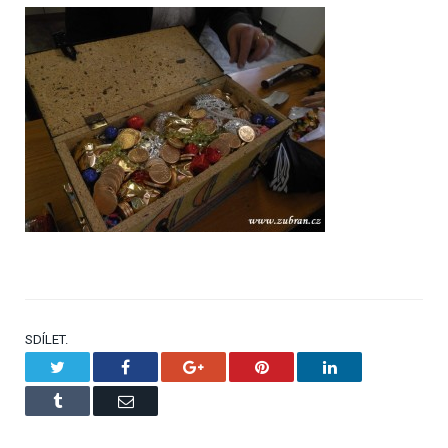
SDÍLET.
Twitter
Facebook
Google+
Pinterest
LinkedIn
Tumblr
Email