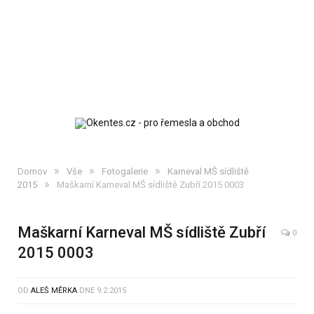
»
»
»
Domov
Vše
Fotogalerie
Karneval MŠ sídliště
»
2015
Maškarní Karneval MŠ sídliště Zubří 2015 0003
Maškarní Karneval MŠ sídliště Zubří
0
2015 0003
OD
ALEŠ MĚRKA
DNE
9.2.2015