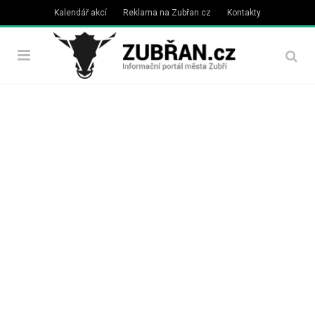
Kalendář akcí
Reklama na Zubřan.cz
Kontakty