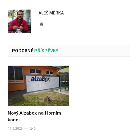
ALEŠ MĚRKA
Website
PODOBNÉ
PŘÍSPĚVKY
Nový Alzabox na Horním
konci
17.6.2026
0