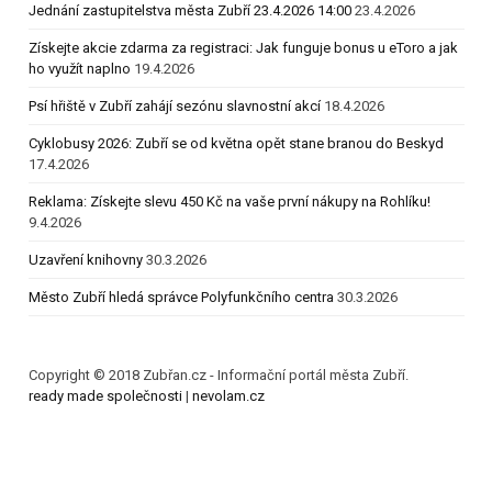
Jednání zastupitelstva města Zubří 23.4.2026 14:00
23.4.2026
Získejte akcie zdarma za registraci: Jak funguje bonus u eToro a jak
ho využít naplno
19.4.2026
Psí hřiště v Zubří zahájí sezónu slavnostní akcí
18.4.2026
Cyklobusy 2026: Zubří se od května opět stane branou do Beskyd
17.4.2026
Reklama: Získejte slevu 450 Kč na vaše první nákupy na Rohlíku!
9.4.2026
Uzavření knihovny
30.3.2026
Město Zubří hledá správce Polyfunkčního centra
30.3.2026
Copyright © 2018 Zubřan.cz - Informační portál města Zubří.
ready made společnosti
|
nevolam.cz