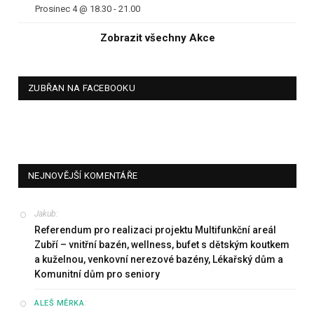
Prosinec 4 @ 18.30
-
21.00
Zobrazit všechny Akce
ZUBŘAN NA FACEBOOKU
NEJNOVĚJŠÍ KOMENTÁŘE
Jakub
:
Referendum pro realizaci projektu Multifunkční areál
Zubří – vnitřní bazén, wellness, bufet s dětským koutkem
a kuželnou, venkovní nerezové bazény, Lékařský dům a
Komunitní dům pro seniory
:
ALEŠ MĚRKA