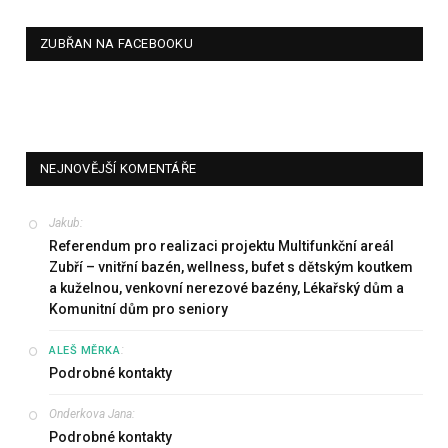
ZUBŘAN NA FACEBOOKU
NEJNOVĚJŠÍ KOMENTÁŘE
Jakub
:
Referendum pro realizaci projektu Multifunkční areál
Zubří – vnitřní bazén, wellness, bufet s dětským koutkem
a kuželnou, venkovní nerezové bazény, Lékařský dům a
Komunitní dům pro seniory
:
ALEŠ MĚRKA
Podrobné kontakty
Onderkova Jana
:
Podrobné kontakty