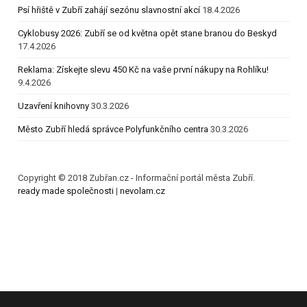
Psí hřiště v Zubří zahájí sezónu slavnostní akcí
18.4.2026
Cyklobusy 2026: Zubří se od května opět stane branou do Beskyd
17.4.2026
Reklama: Získejte slevu 450 Kč na vaše první nákupy na Rohlíku!
9.4.2026
Uzavření knihovny
30.3.2026
Město Zubří hledá správce Polyfunkčního centra
30.3.2026
Copyright © 2018 Zubřan.cz - Informační portál města Zubří.
ready made společnosti
|
nevolam.cz