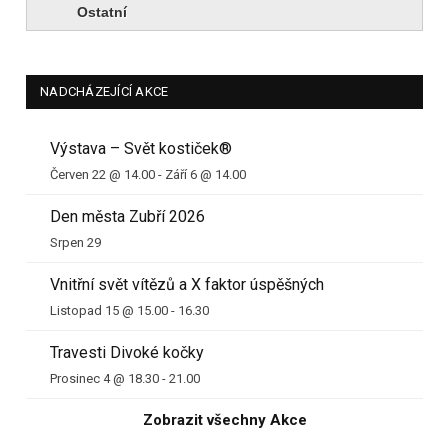
Ostatní
NADCHÁZEJÍCÍ AKCE
Výstava – Svět kostiček®
Červen 22 @ 14.00
-
Září 6 @ 14.00
Den města Zubří 2026
Srpen 29
Vnitřní svět vítězů a X faktor úspěšných
Listopad 15 @ 15.00
-
16.30
Travesti Divoké kočky
Prosinec 4 @ 18.30
-
21.00
Zobrazit všechny Akce