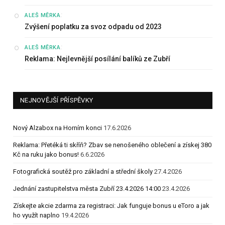
:
ALEŠ MĚRKA
Zvýšení poplatku za svoz odpadu od 2023
:
ALEŠ MĚRKA
Reklama: Nejlevnější posílání balíků ze Zubří
NEJNOVĚJŠÍ PŘÍSPĚVKY
Nový Alzabox na Horním konci
17.6.2026
Reklama: Přetéká ti skříň? Zbav se nenošeného oblečení a získej 380
Kč na ruku jako bonus!
6.6.2026
Fotografická soutěž pro základní a střední školy
27.4.2026
Jednání zastupitelstva města Zubří 23.4.2026 14:00
23.4.2026
Získejte akcie zdarma za registraci: Jak funguje bonus u eToro a jak
ho využít naplno
19.4.2026