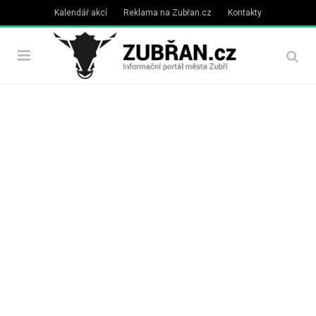
Kalendář akcí
Reklama na Zubřan.cz
Kontakty