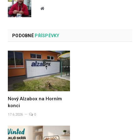
Website
PODOBNÉ
PŘÍSPĚVKY
Nový Alzabox na Horním
konci
17.6.2026
0