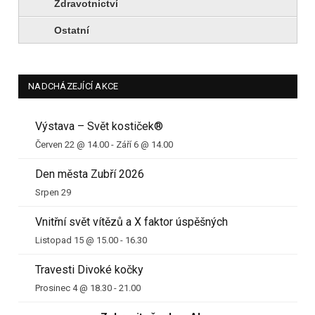
Zdravotnictví
Ostatní
NADCHÁZEJÍCÍ AKCE
Výstava – Svět kostiček®
Červen 22 @ 14.00
-
Září 6 @ 14.00
Den města Zubří 2026
Srpen 29
Vnitřní svět vítězů a X faktor úspěšných
Listopad 15 @ 15.00
-
16.30
Travesti Divoké kočky
Prosinec 4 @ 18.30
-
21.00