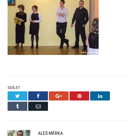
SDÍLET.
Twitter
Facebook
Google+
Pinterest
LinkedIn
Tumblr
Email
ALEŠ MĚRKA