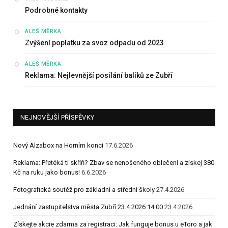
Podrobné kontakty
:
ALEŠ MĚRKA
Zvýšení poplatku za svoz odpadu od 2023
:
ALEŠ MĚRKA
Reklama: Nejlevnější posílání balíků ze Zubří
NEJNOVĚJŠÍ PŘÍSPĚVKY
Nový Alzabox na Horním konci
17.6.2026
Reklama: Přetéká ti skříň? Zbav se nenošeného oblečení a získej 380
Kč na ruku jako bonus!
6.6.2026
Fotografická soutěž pro základní a střední školy
27.4.2026
Jednání zastupitelstva města Zubří 23.4.2026 14:00
23.4.2026
Získejte akcie zdarma za registraci: Jak funguje bonus u eToro a jak