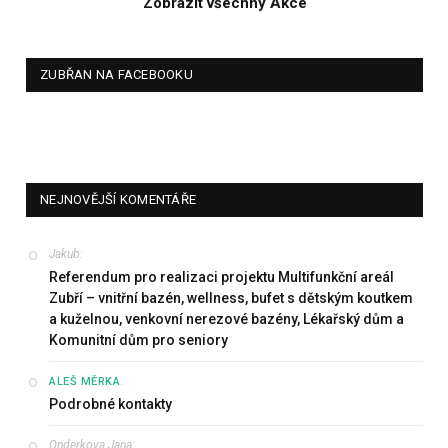
Zobrazit všechny Akce
ZUBŘAN NA FACEBOOKU
NEJNOVĚJŠÍ KOMENTÁŘE
Jakub
:
Referendum pro realizaci projektu Multifunkční areál
Zubří – vnitřní bazén, wellness, bufet s dětským koutkem
a kuželnou, venkovní nerezové bazény, Lékařský dům a
Komunitní dům pro seniory
:
ALEŠ MĚRKA
Podrobné kontakty
Onderkova Jana
: