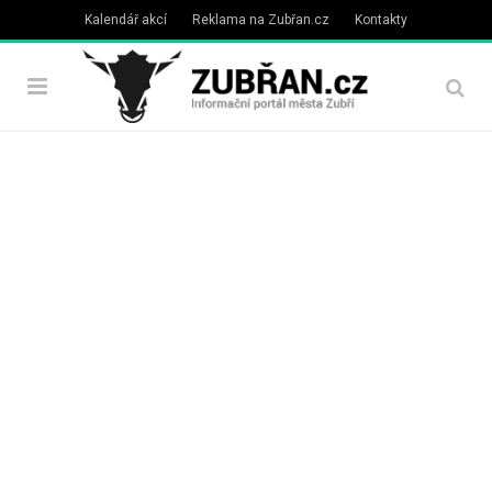
Kalendář akcí
Reklama na Zubřan.cz
Kontakty