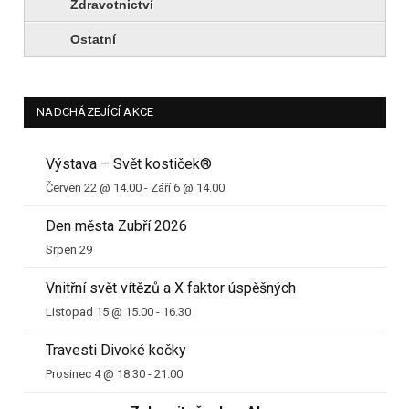
Zdravotnictví
Ostatní
NADCHÁZEJÍCÍ AKCE
Výstava – Svět kostiček®
Červen 22 @ 14.00
-
Září 6 @ 14.00
Den města Zubří 2026
Srpen 29
Vnitřní svět vítězů a X faktor úspěšných
Listopad 15 @ 15.00
-
16.30
Travesti Divoké kočky
Prosinec 4 @ 18.30
-
21.00