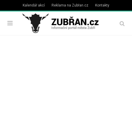
Kalendář akcí
Reklama na Zubřan.cz
Kontakty