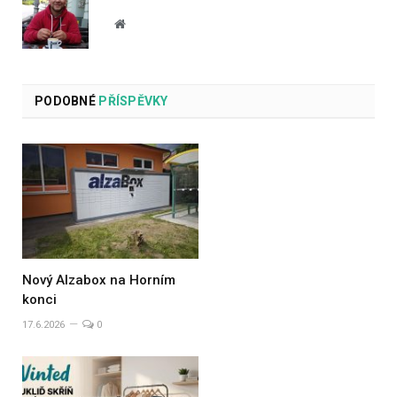
Website
PODOBNÉ
PŘÍSPĚVKY
Nový Alzabox na Horním
konci
17.6.2026
0