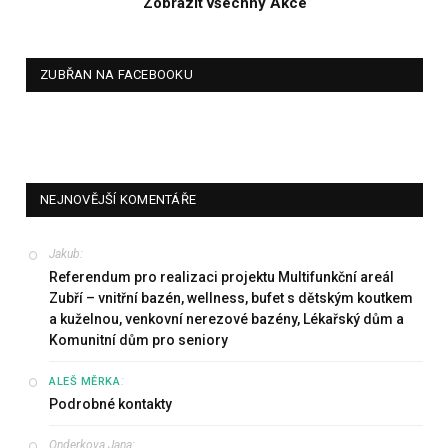
Zobrazit všechny Akce
ZUBŘAN NA FACEBOOKU
NEJNOVĚJŠÍ KOMENTÁŘE
Jakub
:
Referendum pro realizaci projektu Multifunkční areál
Zubří – vnitřní bazén, wellness, bufet s dětským koutkem
a kuželnou, venkovní nerezové bazény, Lékařský dům a
Komunitní dům pro seniory
:
ALEŠ MĚRKA
Podrobné kontakty
Onderkova Jana
: