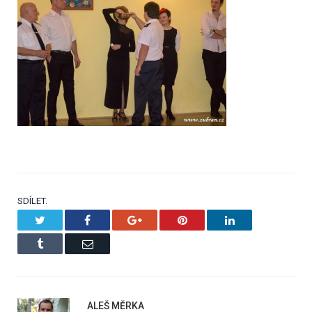
SDÍLET.
Twitter
Facebook
Google+
Pinterest
LinkedIn
Tumblr
Email
ALEŠ MĚRKA