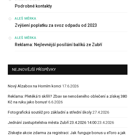
Podrobné kontakty
:
ALEŠ MĚRKA
Zvýšení poplatku za svoz odpadu od 2023
:
ALEŠ MĚRKA
Reklama: Nejlevnější posílání balíků ze Zubří
NEJNOVĚJŠÍ PŘÍSPĚVKY
Nový Alzabox na Horním konci
17.6.2026
Reklama: Přetéká ti skříň? Zbav se nenošeného oblečení a získej 380
Kč na ruku jako bonus!
6.6.2026
Fotografická soutěž pro základní a střední školy
27.4.2026
Jednání zastupitelstva města Zubří 23.4.2026 14:00
23.4.2026
Získejte akcie zdarma za registraci: Jak funguje bonus u eToro a jak