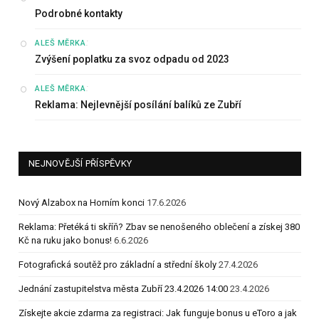
Podrobné kontakty
:
ALEŠ MĚRKA
Zvýšení poplatku za svoz odpadu od 2023
:
ALEŠ MĚRKA
Reklama: Nejlevnější posílání balíků ze Zubří
NEJNOVĚJŠÍ PŘÍSPĚVKY
Nový Alzabox na Horním konci
17.6.2026
Reklama: Přetéká ti skříň? Zbav se nenošeného oblečení a získej 380
Kč na ruku jako bonus!
6.6.2026
Fotografická soutěž pro základní a střední školy
27.4.2026
Jednání zastupitelstva města Zubří 23.4.2026 14:00
23.4.2026
Získejte akcie zdarma za registraci: Jak funguje bonus u eToro a jak