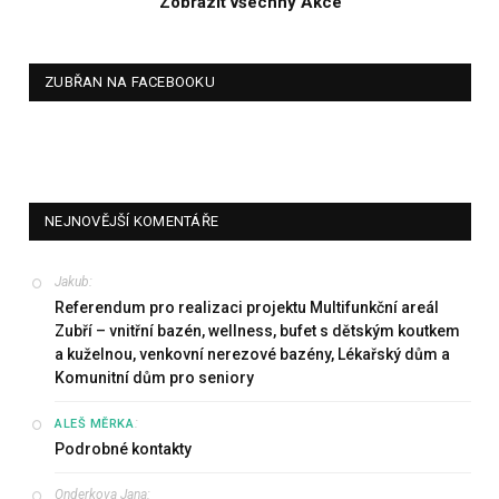
Zobrazit všechny Akce
ZUBŘAN NA FACEBOOKU
NEJNOVĚJŠÍ KOMENTÁŘE
Jakub
:
Referendum pro realizaci projektu Multifunkční areál
Zubří – vnitřní bazén, wellness, bufet s dětským koutkem
a kuželnou, venkovní nerezové bazény, Lékařský dům a
Komunitní dům pro seniory
:
ALEŠ MĚRKA
Podrobné kontakty
Onderkova Jana
: