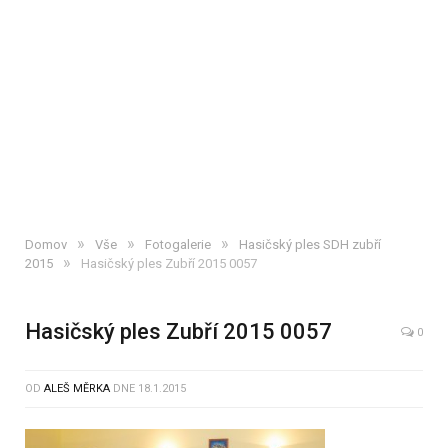
»
»
»
Domov
Vše
Fotogalerie
Hasičský ples SDH zubří
»
2015
Hasičský ples Zubří 2015 0057
Hasičský ples Zubří 2015 0057
0
OD
ALEŠ MĚRKA
DNE
18.1.2015