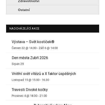
Zdravotnictví
Ostatní
NADCHÁZEJÍCÍ AKCE
Výstava – Svět kostiček®
Červen 22 @ 14.00
-
Září 6 @ 14.00
Den města Zubří 2026
Srpen 29
Vnitřní svět vítězů a X faktor úspěšných
Listopad 15 @ 15.00
-
16.30
Travesti Divoké kočky
Prosinec 4 @ 18.30
-
21.00