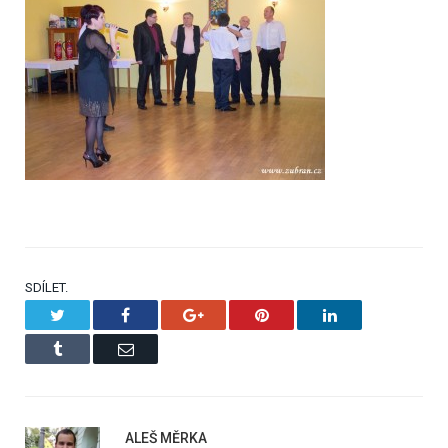
SDÍLET.
Twitter
Facebook
Google+
Pinterest
LinkedIn
Tumblr
Email
ALEŠ MĚRKA