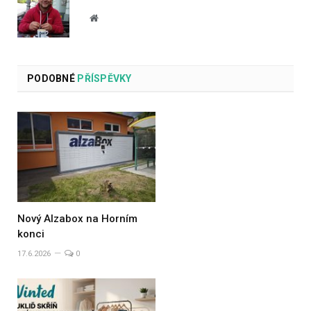
Website
PODOBNÉ
PŘÍSPĚVKY
Nový Alzabox na Horním
konci
17.6.2026
0