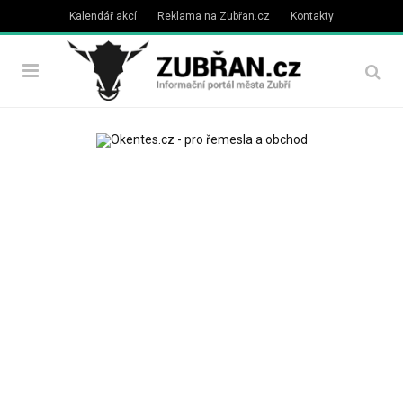
Kalendář akcí
Reklama na Zubřan.cz
Kontakty