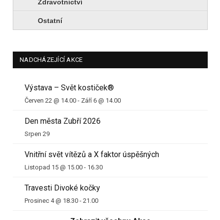
Zdravotnictví
Ostatní
NADCHÁZEJÍCÍ AKCE
Výstava – Svět kostiček®
Červen 22 @ 14.00
-
Září 6 @ 14.00
Den města Zubří 2026
Srpen 29
Vnitřní svět vítězů a X faktor úspěšných
Listopad 15 @ 15.00
-
16.30
Travesti Divoké kočky
Prosinec 4 @ 18.30
-
21.00