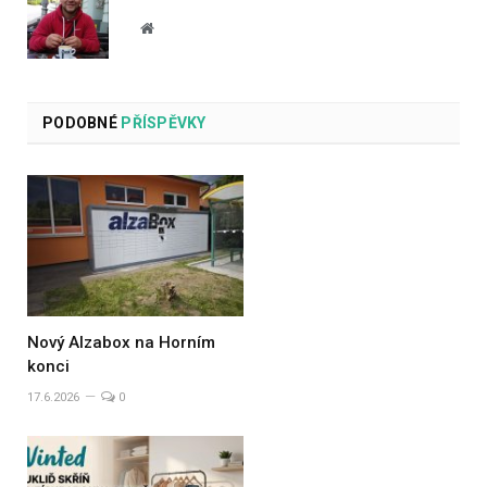
Website
PODOBNÉ
PŘÍSPĚVKY
Nový Alzabox na Horním
konci
17.6.2026
0