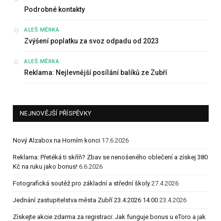
Podrobné kontakty
:
ALEŠ MĚRKA
Zvýšení poplatku za svoz odpadu od 2023
:
ALEŠ MĚRKA
Reklama: Nejlevnější posílání balíků ze Zubří
NEJNOVĚJŠÍ PŘÍSPĚVKY
Nový Alzabox na Horním konci
17.6.2026
Reklama: Přetéká ti skříň? Zbav se nenošeného oblečení a získej 380
Kč na ruku jako bonus!
6.6.2026
Fotografická soutěž pro základní a střední školy
27.4.2026
Jednání zastupitelstva města Zubří 23.4.2026 14:00
23.4.2026
Získejte akcie zdarma za registraci: Jak funguje bonus u eToro a jak