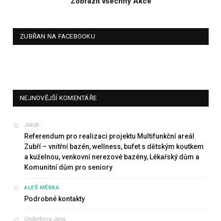
Zobrazit všechny Akce
ZUBŘAN NA FACEBOOKU
NEJNOVĚJŠÍ KOMENTÁŘE
Jakub
:
Referendum pro realizaci projektu Multifunkční areál
Zubří – vnitřní bazén, wellness, bufet s dětským koutkem
a kuželnou, venkovní nerezové bazény, Lékařský dům a
Komunitní dům pro seniory
:
ALEŠ MĚRKA
Podrobné kontakty
Onderkova Jana
: