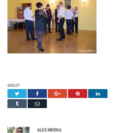
SDÍLET.
Twitter
Facebook
Google+
Pinterest
LinkedIn
Tumblr
Email
ALEŠ MĚRKA