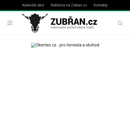
Kalendář akcí
Reklama na Zubřan.cz
Kontakty