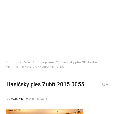
»
»
»
Domov
Vše
Fotogalerie
Hasičský ples SDH zubří
»
2015
Hasičský ples Zubří 2015 0055
Hasičský ples Zubří 2015 0055
0
OD
ALEŠ MĚRKA
DNE
18.1.2015