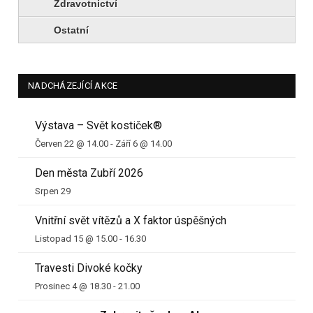
Zdravotnictví
Ostatní
NADCHÁZEJÍCÍ AKCE
Výstava – Svět kostiček®
Červen 22 @ 14.00
-
Září 6 @ 14.00
Den města Zubří 2026
Srpen 29
Vnitřní svět vítězů a X faktor úspěšných
Listopad 15 @ 15.00
-
16.30
Travesti Divoké kočky
Prosinec 4 @ 18.30
-
21.00