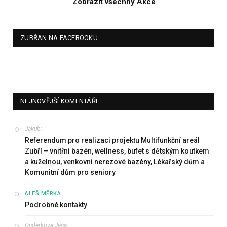
Zobrazit všechny Akce
ZUBŘAN NA FACEBOOKU
NEJNOVĚJŠÍ KOMENTÁŘE
Jakub
:
Referendum pro realizaci projektu Multifunkční areál
Zubří – vnitřní bazén, wellness, bufet s dětským koutkem
a kuželnou, venkovní nerezové bazény, Lékařský dům a
Komunitní dům pro seniory
:
ALEŠ MĚRKA
Podrobné kontakty
Onderkova Jana
: