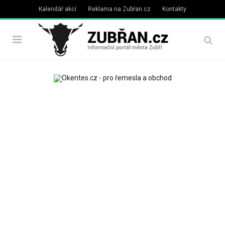
Kalendář akcí
Reklama na Zubřan.cz
Kontakty