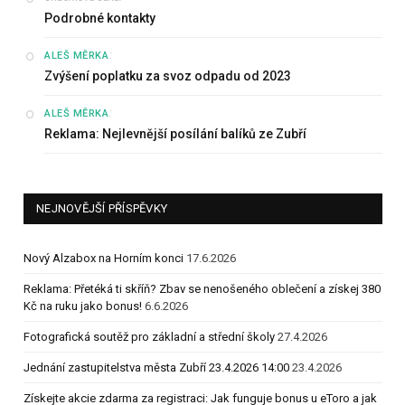
Podrobné kontakty
:
ALEŠ MĚRKA
Zvýšení poplatku za svoz odpadu od 2023
:
ALEŠ MĚRKA
Reklama: Nejlevnější posílání balíků ze Zubří
NEJNOVĚJŠÍ PŘÍSPĚVKY
Nový Alzabox na Horním konci
17.6.2026
Reklama: Přetéká ti skříň? Zbav se nenošeného oblečení a získej 380
Kč na ruku jako bonus!
6.6.2026
Fotografická soutěž pro základní a střední školy
27.4.2026
Jednání zastupitelstva města Zubří 23.4.2026 14:00
23.4.2026
Získejte akcie zdarma za registraci: Jak funguje bonus u eToro a jak