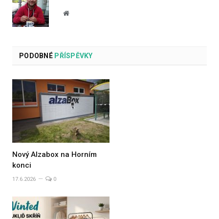
Website
PODOBNÉ
PŘÍSPĚVKY
Nový Alzabox na Horním
konci
17.6.2026
0