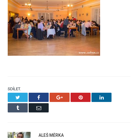
SDÍLET.
Twitter
Facebook
Google+
Pinterest
LinkedIn
Tumblr
Email
ALEŠ MĚRKA