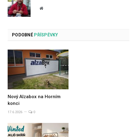
Website
PODOBNÉ
PŘÍSPĚVKY
Nový Alzabox na Horním
konci
17.6.2026
0