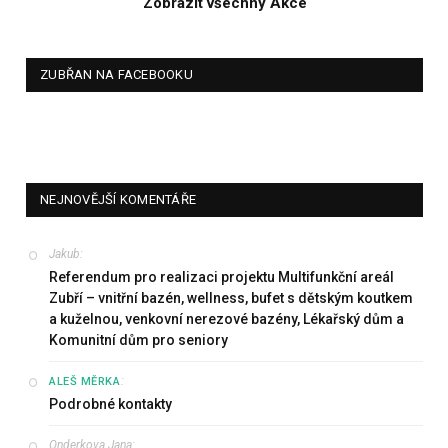
Zobrazit všechny Akce
ZUBŘAN NA FACEBOOKU
NEJNOVĚJŠÍ KOMENTÁŘE
Jakub
:
Referendum pro realizaci projektu Multifunkční areál
Zubří – vnitřní bazén, wellness, bufet s dětským koutkem
a kuželnou, venkovní nerezové bazény, Lékařský dům a
Komunitní dům pro seniory
:
ALEŠ MĚRKA
Podrobné kontakty
Onderkova Jana
: