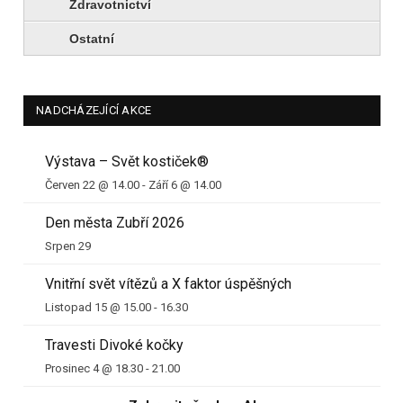
Zdravotnictví
Ostatní
NADCHÁZEJÍCÍ AKCE
Výstava – Svět kostiček®
Červen 22 @ 14.00
-
Září 6 @ 14.00
Den města Zubří 2026
Srpen 29
Vnitřní svět vítězů a X faktor úspěšných
Listopad 15 @ 15.00
-
16.30
Travesti Divoké kočky
Prosinec 4 @ 18.30
-
21.00