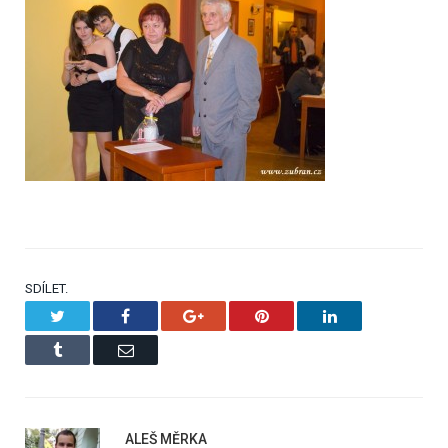
SDÍLET.
Twitter
Facebook
Google+
Pinterest
LinkedIn
Tumblr
Email
ALEŠ MĚRKA