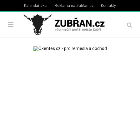
Kalendář akcí
Reklama na Zubřan.cz
Kontakty