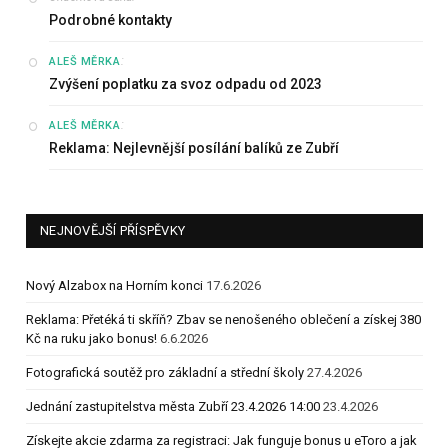
Podrobné kontakty
:
ALEŠ MĚRKA
Zvýšení poplatku za svoz odpadu od 2023
:
ALEŠ MĚRKA
Reklama: Nejlevnější posílání balíků ze Zubří
NEJNOVĚJŠÍ PŘÍSPĚVKY
Nový Alzabox na Horním konci
17.6.2026
Reklama: Přetéká ti skříň? Zbav se nenošeného oblečení a získej 380
Kč na ruku jako bonus!
6.6.2026
Fotografická soutěž pro základní a střední školy
27.4.2026
Jednání zastupitelstva města Zubří 23.4.2026 14:00
23.4.2026
Získejte akcie zdarma za registraci: Jak funguje bonus u eToro a jak