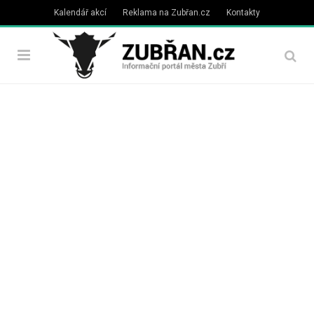
Kalendář akcí
Reklama na Zubřan.cz
Kontakty