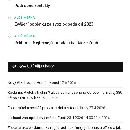
Podrobné kontakty
:
ALEŠ MĚRKA
Zvýšení poplatku za svoz odpadu od 2023
:
ALEŠ MĚRKA
Reklama: Nejlevnější posílání balíků ze Zubří
NEJNOVĚJŠÍ PŘÍSPĚVKY
Nový Alzabox na Horním konci
17.6.2026
Reklama: Přetéká ti skříň? Zbav se nenošeného oblečení a získej 380
Kč na ruku jako bonus!
6.6.2026
Fotografická soutěž pro základní a střední školy
27.4.2026
Jednání zastupitelstva města Zubří 23.4.2026 14:00
23.4.2026
Získejte akcie zdarma za registraci: Jak funguje bonus u eToro a jak