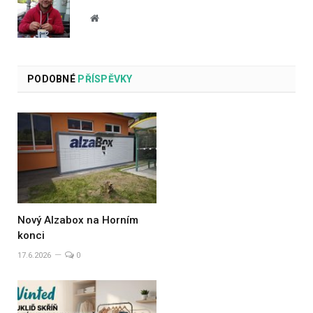
Website
PODOBNÉ
PŘÍSPĚVKY
Nový Alzabox na Horním
konci
17.6.2026
0