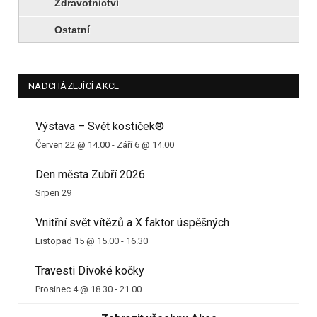
Zdravotnictví
Ostatní
NADCHÁZEJÍCÍ AKCE
Výstava – Svět kostiček®
Červen 22 @ 14.00
-
Září 6 @ 14.00
Den města Zubří 2026
Srpen 29
Vnitřní svět vítězů a X faktor úspěšných
Listopad 15 @ 15.00
-
16.30
Travesti Divoké kočky
Prosinec 4 @ 18.30
-
21.00