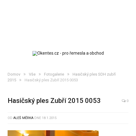
»
»
»
Domov
Vše
Fotogalerie
Hasičský ples SDH zubří
»
2015
Hasičský ples Zubří 2015 0053
Hasičský ples Zubří 2015 0053
0
OD
ALEŠ MĚRKA
DNE
18.1.2015