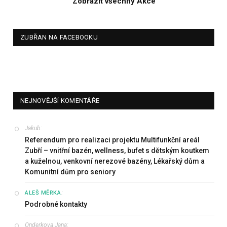
Zobrazit všechny Akce
ZUBŘAN NA FACEBOOKU
NEJNOVĚJŠÍ KOMENTÁŘE
Jakub
:
Referendum pro realizaci projektu Multifunkční areál
Zubří – vnitřní bazén, wellness, bufet s dětským koutkem
a kuželnou, venkovní nerezové bazény, Lékařský dům a
Komunitní dům pro seniory
:
ALEŠ MĚRKA
Podrobné kontakty
Onderkova Jana
: