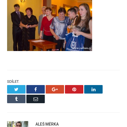
SDÍLET.
Twitter
Facebook
Google+
Pinterest
LinkedIn
Tumblr
Email
ALEŠ MĚRKA