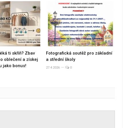
éká ti skříň? Zbav
Fotografická soutěž pro základní
 oblečení a získej
a střední školy
u jako bonus!
27.4.2026
0