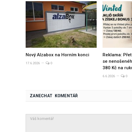
Nový Alzabox na Horním konci
Reklama: Přet
se nenošeného
17.6.2026
0
380 Kč na ruk
6.6.2026
0
ZANECHAT KOMENTÁŘ