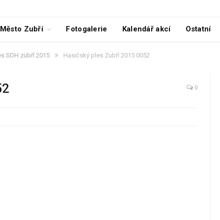
Město Zubří
Fotogalerie
Kalendář akcí
Ostatní
»
es SDH zubří 2015
Hasičský ples Zubří 2015 0052
52
0