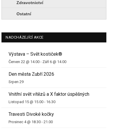
Zdravotnictví
Ostatní
NADCHÁZEJÍCÍ AKCE
Výstava – Svět kostiček®
Červen 22 @ 14.00
-
Září 6 @ 14.00
Den města Zubří 2026
Srpen 29
Vnitřní svět vítězů a X faktor úspěšných
Listopad 15 @ 15.00
-
16.30
Travesti Divoké kočky
Prosinec 4 @ 18.30
-
21.00