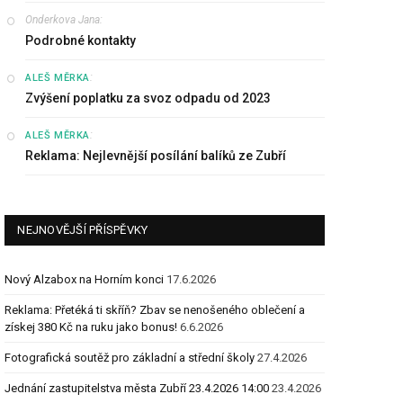
Onderkova Jana
:
Podrobné kontakty
:
ALEŠ MĚRKA
Zvýšení poplatku za svoz odpadu od 2023
:
ALEŠ MĚRKA
Reklama: Nejlevnější posílání balíků ze Zubří
NEJNOVĚJŠÍ PŘÍSPĚVKY
Nový Alzabox na Horním konci
17.6.2026
Reklama: Přetéká ti skříň? Zbav se nenošeného oblečení a
získej 380 Kč na ruku jako bonus!
6.6.2026
Fotografická soutěž pro základní a střední školy
27.4.2026
Jednání zastupitelstva města Zubří 23.4.2026 14:00
23.4.2026