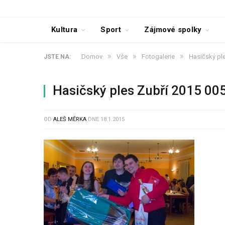
Kultura
Sport
Zájmové spolky
»
»
»
Domov
Vše
Fotogalerie
Hasičský pl
JSTE NA:
Hasičský ples Zubří 2015 00
OD
ALEŠ MĚRKA
DNE
18.1.2015