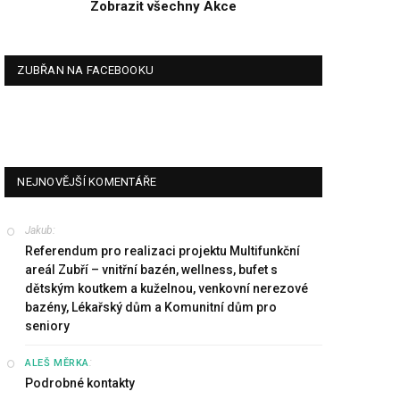
Zobrazit všechny Akce
ZUBŘAN NA FACEBOOKU
NEJNOVĚJŠÍ KOMENTÁŘE
Jakub
:
Referendum pro realizaci projektu Multifunkční
areál Zubří – vnitřní bazén, wellness, bufet s
dětským koutkem a kuželnou, venkovní nerezové
bazény, Lékařský dům a Komunitní dům pro
seniory
:
ALEŠ MĚRKA
Podrobné kontakty