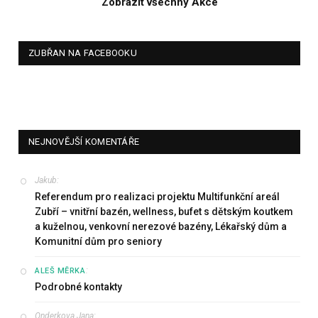
Zobrazit všechny Akce
ZUBŘAN NA FACEBOOKU
NEJNOVĚJŠÍ KOMENTÁŘE
Jakub
:
Referendum pro realizaci projektu Multifunkční areál
Zubří – vnitřní bazén, wellness, bufet s dětským koutkem
a kuželnou, venkovní nerezové bazény, Lékařský dům a
Komunitní dům pro seniory
:
ALEŠ MĚRKA
Podrobné kontakty
Onderkova Jana
: