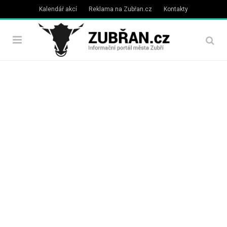
Kalendář akcí
Reklama na Zubřan.cz
Kontakty