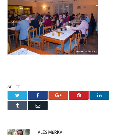
SDÍLET.
Twitter
Facebook
Google+
Pinterest
LinkedIn
Tumblr
Email
ALEŠ MĚRKA