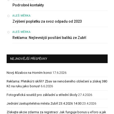
Podrobné kontakty
:
ALEŠ MĚRKA
Zvýšení poplatku za svoz odpadu od 2023
:
ALEŠ MĚRKA
Reklama: Nejlevnější posílání balíků ze Zubří
NEJNOVĚJŠÍ PŘÍSPĚVKY
Nový Alzabox na Horním konci
17.6.2026
Reklama: Přetéká ti skříň? Zbav se nenošeného oblečení a získej 380
Kč na ruku jako bonus!
6.6.2026
Fotografická soutěž pro základní a střední školy
27.4.2026
Jednání zastupitelstva města Zubří 23.4.2026 14:00
23.4.2026
Získejte akcie zdarma za registraci: Jak funguje bonus u eToro a jak