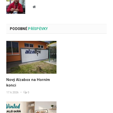
Website
PODOBNÉ
PŘÍSPĚVKY
Nový Alzabox na Horním
konci
17.6.2026
0