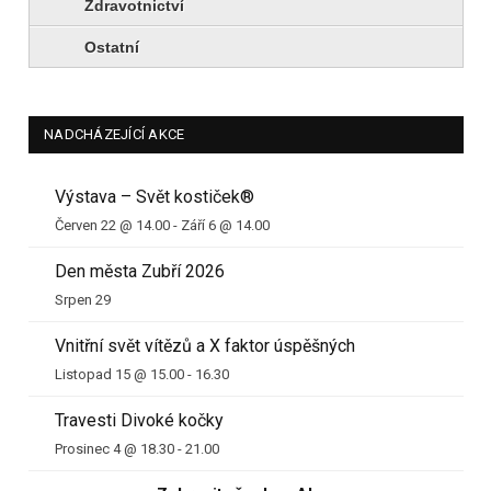
Zdravotnictví
Ostatní
NADCHÁZEJÍCÍ AKCE
Výstava – Svět kostiček®
Červen 22 @ 14.00
-
Září 6 @ 14.00
Den města Zubří 2026
Srpen 29
Vnitřní svět vítězů a X faktor úspěšných
Listopad 15 @ 15.00
-
16.30
Travesti Divoké kočky
Prosinec 4 @ 18.30
-
21.00