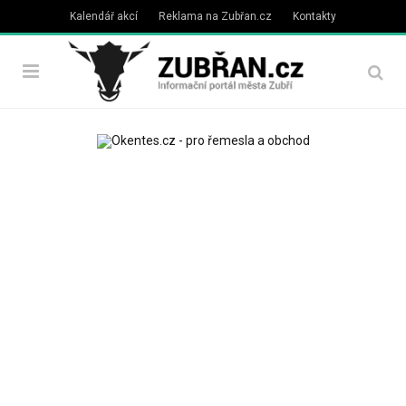
Kalendář akcí
Reklama na Zubřan.cz
Kontakty