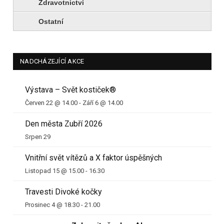
Zdravotnictví
Ostatní
NADCHÁZEJÍCÍ AKCE
Výstava – Svět kostiček®
Červen 22 @ 14.00
-
Září 6 @ 14.00
Den města Zubří 2026
Srpen 29
Vnitřní svět vítězů a X faktor úspěšných
Listopad 15 @ 15.00
-
16.30
Travesti Divoké kočky
Prosinec 4 @ 18.30
-
21.00