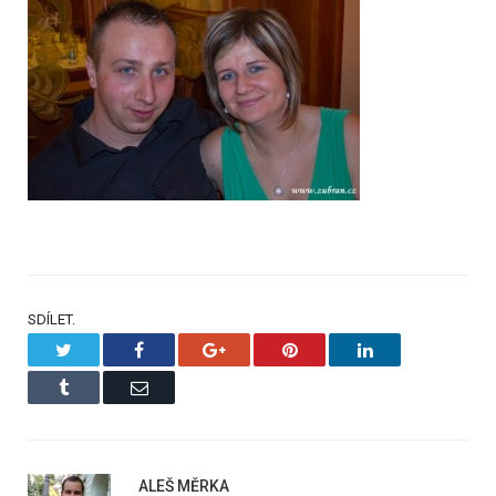
SDÍLET.
Twitter
Facebook
Google+
Pinterest
LinkedIn
Tumblr
Email
ALEŠ MĚRKA