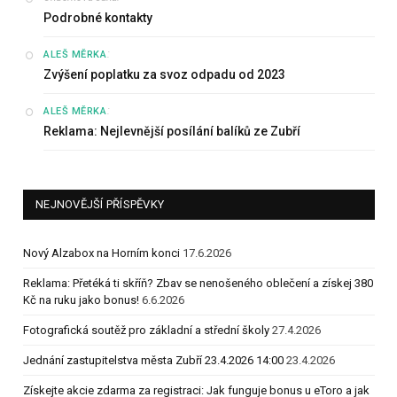
Podrobné kontakty
:
ALEŠ MĚRKA
Zvýšení poplatku za svoz odpadu od 2023
:
ALEŠ MĚRKA
Reklama: Nejlevnější posílání balíků ze Zubří
NEJNOVĚJŠÍ PŘÍSPĚVKY
Nový Alzabox na Horním konci
17.6.2026
Reklama: Přetéká ti skříň? Zbav se nenošeného oblečení a získej 380
Kč na ruku jako bonus!
6.6.2026
Fotografická soutěž pro základní a střední školy
27.4.2026
Jednání zastupitelstva města Zubří 23.4.2026 14:00
23.4.2026
Získejte akcie zdarma za registraci: Jak funguje bonus u eToro a jak