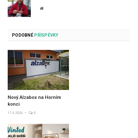
Website
PODOBNÉ
PŘÍSPĚVKY
Nový Alzabox na Horním
konci
17.6.2026
0