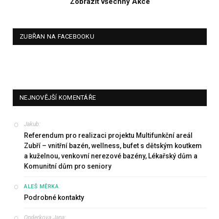
Zobrazit všechny Akce
ZUBŘAN NA FACEBOOKU
NEJNOVĚJŠÍ KOMENTÁŘE
Jakub
:
Referendum pro realizaci projektu Multifunkční areál
Zubří – vnitřní bazén, wellness, bufet s dětským koutkem
a kuželnou, venkovní nerezové bazény, Lékařský dům a
Komunitní dům pro seniory
:
ALEŠ MĚRKA
Podrobné kontakty
Onderkova Jana
: