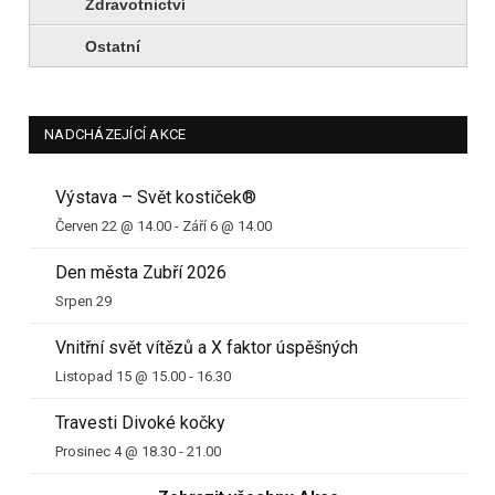
Zdravotnictví
Ostatní
NADCHÁZEJÍCÍ AKCE
Výstava – Svět kostiček®
Červen 22 @ 14.00
-
Září 6 @ 14.00
Den města Zubří 2026
Srpen 29
Vnitřní svět vítězů a X faktor úspěšných
Listopad 15 @ 15.00
-
16.30
Travesti Divoké kočky
Prosinec 4 @ 18.30
-
21.00