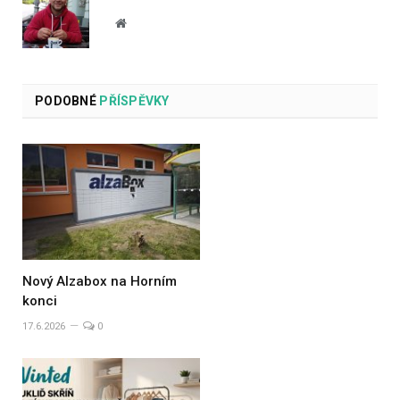
Website
PODOBNÉ
PŘÍSPĚVKY
Nový Alzabox na Horním
konci
17.6.2026
0