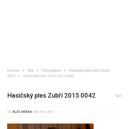
»
»
»
Domov
Vše
Fotogalerie
Hasičský ples SDH zubří
»
2015
Hasičský ples Zubří 2015 0042
Hasičský ples Zubří 2015 0042
0
OD
ALEŠ MĚRKA
DNE
18.1.2015