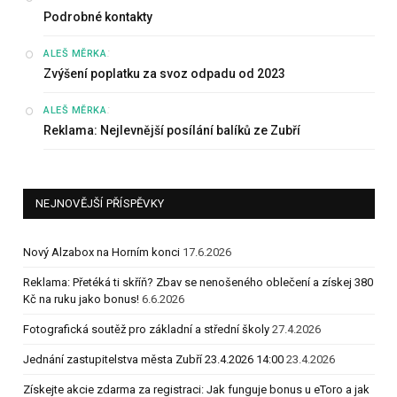
Podrobné kontakty
:
ALEŠ MĚRKA
Zvýšení poplatku za svoz odpadu od 2023
:
ALEŠ MĚRKA
Reklama: Nejlevnější posílání balíků ze Zubří
NEJNOVĚJŠÍ PŘÍSPĚVKY
Nový Alzabox na Horním konci
17.6.2026
Reklama: Přetéká ti skříň? Zbav se nenošeného oblečení a získej 380
Kč na ruku jako bonus!
6.6.2026
Fotografická soutěž pro základní a střední školy
27.4.2026
Jednání zastupitelstva města Zubří 23.4.2026 14:00
23.4.2026
Získejte akcie zdarma za registraci: Jak funguje bonus u eToro a jak