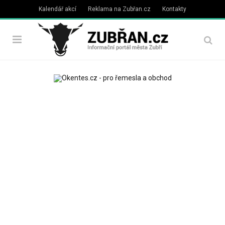
Kalendář akcí
Reklama na Zubřan.cz
Kontakty