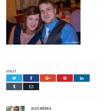
SDÍLET.
Twitter
Facebook
Google+
Pinterest
LinkedIn
Tumblr
Email
ALEŠ MĚRKA