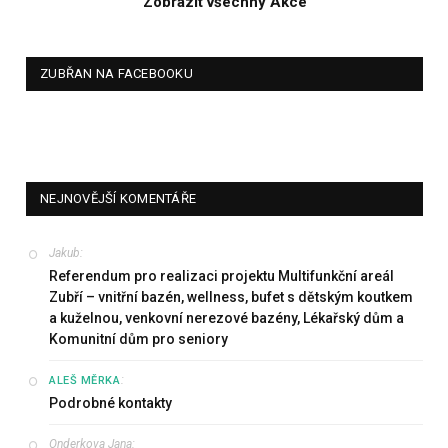
Zobrazit všechny Akce
ZUBŘAN NA FACEBOOKU
NEJNOVĚJŠÍ KOMENTÁŘE
Jakub
:
Referendum pro realizaci projektu Multifunkční areál
Zubří – vnitřní bazén, wellness, bufet s dětským koutkem
a kuželnou, venkovní nerezové bazény, Lékařský dům a
Komunitní dům pro seniory
:
ALEŠ MĚRKA
Podrobné kontakty
Onderkova Jana
: