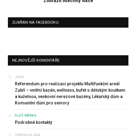
Zobrazit všechny Akce
ZUBŘAN NA FACEBOOKU
NEJNOVĚJŠÍ KOMENTÁŘE
Jakub
:
Referendum pro realizaci projektu Multifunkční areál
Zubří – vnitřní bazén, wellness, bufet s dětským koutkem
a kuželnou, venkovní nerezové bazény, Lékařský dům a
Komunitní dům pro seniory
:
ALEŠ MĚRKA
Podrobné kontakty
Onderkova Jana
: