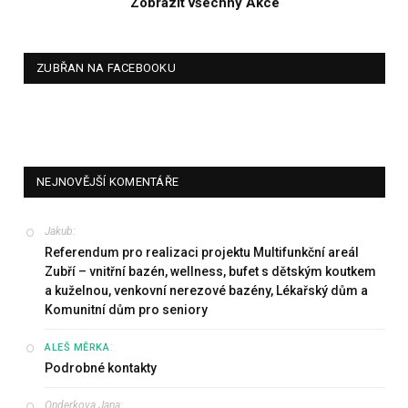
Zobrazit všechny Akce
ZUBŘAN NA FACEBOOKU
NEJNOVĚJŠÍ KOMENTÁŘE
Jakub
:
Referendum pro realizaci projektu Multifunkční areál
Zubří – vnitřní bazén, wellness, bufet s dětským koutkem
a kuželnou, venkovní nerezové bazény, Lékařský dům a
Komunitní dům pro seniory
:
ALEŠ MĚRKA
Podrobné kontakty
Onderkova Jana
: