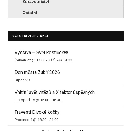
Zdravotnictví
Ostatní
NADCHÁZEJÍCÍ AKCE
Výstava – Svět kostiček®
Červen 22 @ 14.00
-
Září 6 @ 14.00
Den města Zubří 2026
Srpen 29
Vnitřní svět vítězů a X faktor úspěšných
Listopad 15 @ 15.00
-
16.30
Travesti Divoké kočky
Prosinec 4 @ 18.30
-
21.00