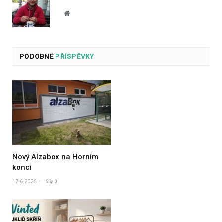
Website
PODOBNÉ
PŘÍSPĚVKY
Nový Alzabox na Horním
konci
17.6.2026
0