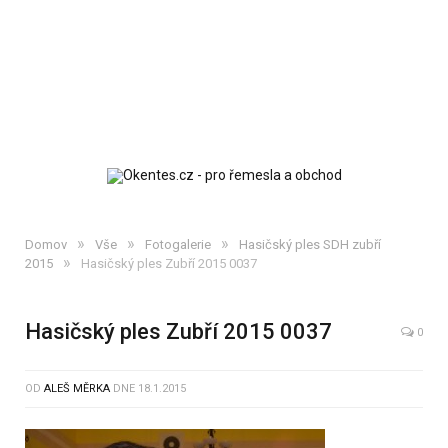
»
»
»
Domov
Vše
Fotogalerie
Hasičský ples SDH zubří
»
2015
Hasičský ples Zubří 2015 0037
Hasičský ples Zubří 2015 0037
0
OD
ALEŠ MĚRKA
DNE
18.1.2015