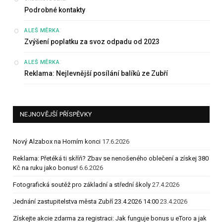
Podrobné kontakty
:
ALEŠ MĚRKA
Zvýšení poplatku za svoz odpadu od 2023
:
ALEŠ MĚRKA
Reklama: Nejlevnější posílání balíků ze Zubří
NEJNOVĚJŠÍ PŘÍSPĚVKY
Nový Alzabox na Horním konci
17.6.2026
Reklama: Přetéká ti skříň? Zbav se nenošeného oblečení a získej 380
Kč na ruku jako bonus!
6.6.2026
Fotografická soutěž pro základní a střední školy
27.4.2026
Jednání zastupitelstva města Zubří 23.4.2026 14:00
23.4.2026
Získejte akcie zdarma za registraci: Jak funguje bonus u eToro a jak