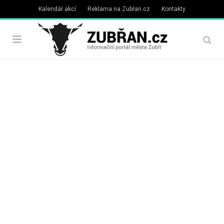
Kalendář akcí
Reklama na Zubřan.cz
Kontakty