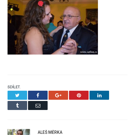
SDÍLET.
Twitter
Facebook
Google+
Pinterest
LinkedIn
Tumblr
Email
ALEŠ MĚRKA