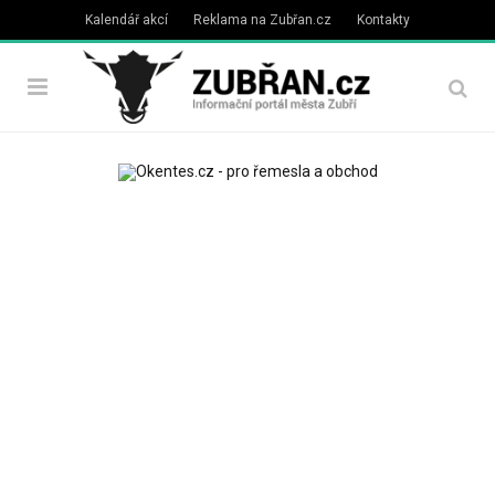
Kalendář akcí
Reklama na Zubřan.cz
Kontakty