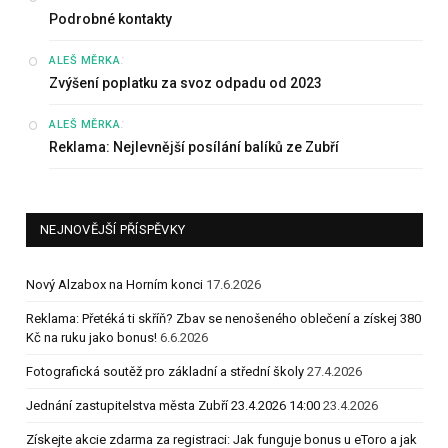
Podrobné kontakty
:
ALEŠ MĚRKA
Zvýšení poplatku za svoz odpadu od 2023
:
ALEŠ MĚRKA
Reklama: Nejlevnější posílání balíků ze Zubří
NEJNOVĚJŠÍ PŘÍSPĚVKY
Nový Alzabox na Horním konci
17.6.2026
Reklama: Přetéká ti skříň? Zbav se nenošeného oblečení a získej 380
Kč na ruku jako bonus!
6.6.2026
Fotografická soutěž pro základní a střední školy
27.4.2026
Jednání zastupitelstva města Zubří 23.4.2026 14:00
23.4.2026
Získejte akcie zdarma za registraci: Jak funguje bonus u eToro a jak