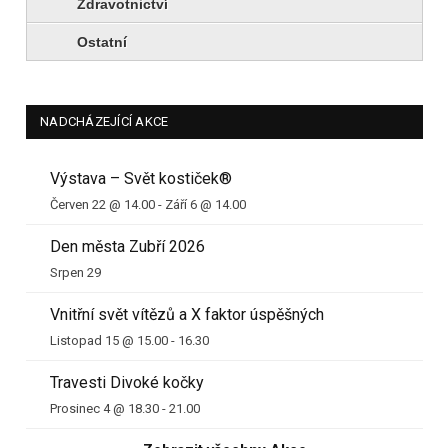
Zdravotnictví
Ostatní
NADCHÁZEJÍCÍ AKCE
Výstava – Svět kostiček®
Červen 22 @ 14.00
-
Září 6 @ 14.00
Den města Zubří 2026
Srpen 29
Vnitřní svět vítězů a X faktor úspěšných
Listopad 15 @ 15.00
-
16.30
Travesti Divoké kočky
Prosinec 4 @ 18.30
-
21.00