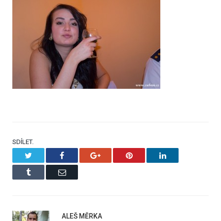
SDÍLET.
Twitter
Facebook
Google+
Pinterest
LinkedIn
Tumblr
Email
ALEŠ MĚRKA