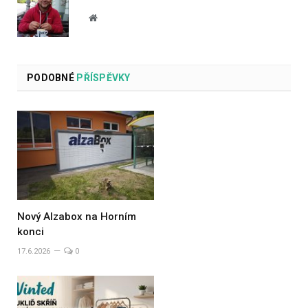
Website
PODOBNÉ
PŘÍSPĚVKY
Nový Alzabox na Horním
konci
17.6.2026
0