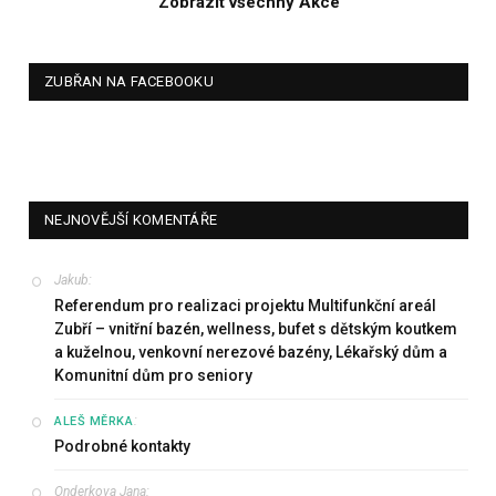
Zobrazit všechny Akce
ZUBŘAN NA FACEBOOKU
NEJNOVĚJŠÍ KOMENTÁŘE
Jakub
:
Referendum pro realizaci projektu Multifunkční areál
Zubří – vnitřní bazén, wellness, bufet s dětským koutkem
a kuželnou, venkovní nerezové bazény, Lékařský dům a
Komunitní dům pro seniory
:
ALEŠ MĚRKA
Podrobné kontakty
Onderkova Jana
: