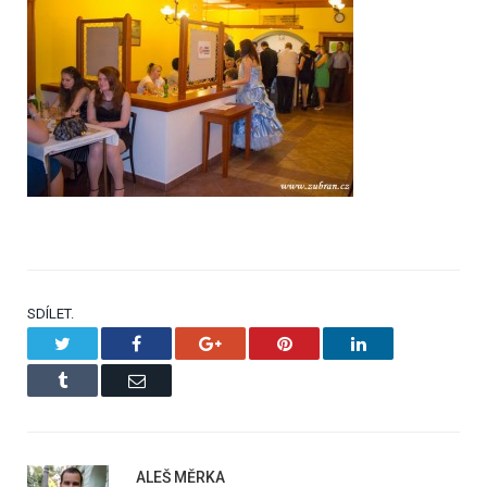
SDÍLET.
Twitter
Facebook
Google+
Pinterest
LinkedIn
Tumblr
Email
ALEŠ MĚRKA