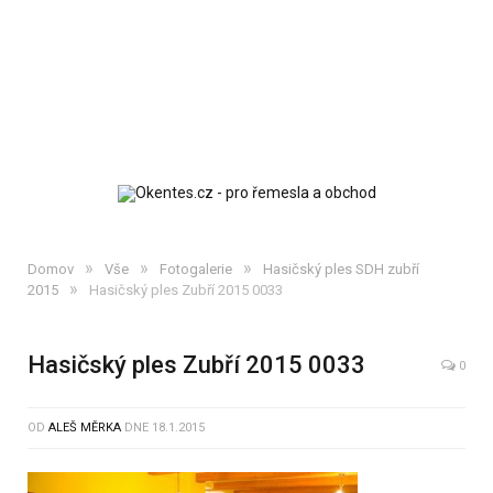
»
»
»
Domov
Vše
Fotogalerie
Hasičský ples SDH zubří
»
2015
Hasičský ples Zubří 2015 0033
Hasičský ples Zubří 2015 0033
0
OD
ALEŠ MĚRKA
DNE
18.1.2015