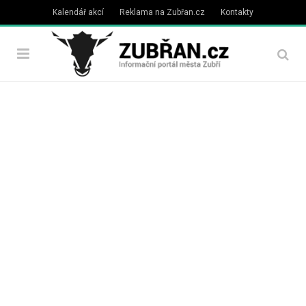
Kalendář akcí
Reklama na Zubřan.cz
Kontakty