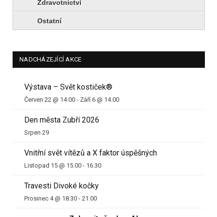
Zdravotnictví
Ostatní
NADCHÁZEJÍCÍ AKCE
Výstava – Svět kostiček®
Červen 22 @ 14.00
-
Září 6 @ 14.00
Den města Zubří 2026
Srpen 29
Vnitřní svět vítězů a X faktor úspěšných
Listopad 15 @ 15.00
-
16.30
Travesti Divoké kočky
Prosinec 4 @ 18.30
-
21.00