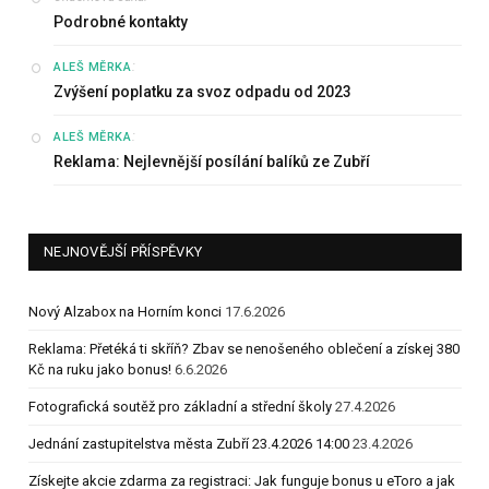
Podrobné kontakty
:
ALEŠ MĚRKA
Zvýšení poplatku za svoz odpadu od 2023
:
ALEŠ MĚRKA
Reklama: Nejlevnější posílání balíků ze Zubří
NEJNOVĚJŠÍ PŘÍSPĚVKY
Nový Alzabox na Horním konci
17.6.2026
Reklama: Přetéká ti skříň? Zbav se nenošeného oblečení a získej 380
Kč na ruku jako bonus!
6.6.2026
Fotografická soutěž pro základní a střední školy
27.4.2026
Jednání zastupitelstva města Zubří 23.4.2026 14:00
23.4.2026
Získejte akcie zdarma za registraci: Jak funguje bonus u eToro a jak