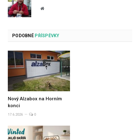
Website
PODOBNÉ
PŘÍSPĚVKY
Nový Alzabox na Horním
konci
17.6.2026
0