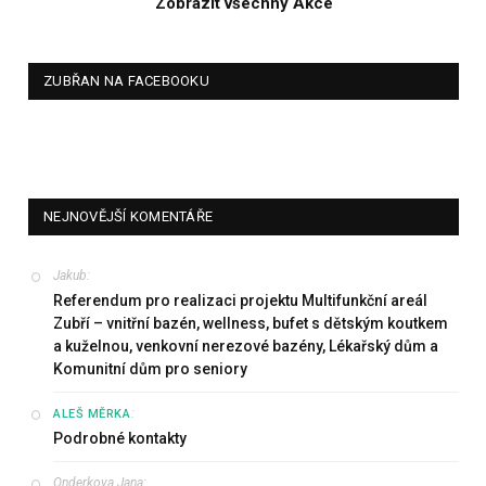
Zobrazit všechny Akce
ZUBŘAN NA FACEBOOKU
NEJNOVĚJŠÍ KOMENTÁŘE
Jakub
:
Referendum pro realizaci projektu Multifunkční areál
Zubří – vnitřní bazén, wellness, bufet s dětským koutkem
a kuželnou, venkovní nerezové bazény, Lékařský dům a
Komunitní dům pro seniory
:
ALEŠ MĚRKA
Podrobné kontakty
Onderkova Jana
: