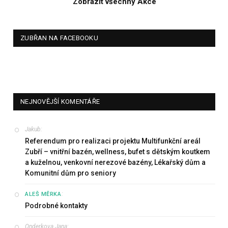
Zobrazit všechny Akce
ZUBŘAN NA FACEBOOKU
NEJNOVĚJŠÍ KOMENTÁŘE
Jakub
:
Referendum pro realizaci projektu Multifunkční areál
Zubří – vnitřní bazén, wellness, bufet s dětským koutkem
a kuželnou, venkovní nerezové bazény, Lékařský dům a
Komunitní dům pro seniory
:
ALEŠ MĚRKA
Podrobné kontakty
Onderkova Jana
: