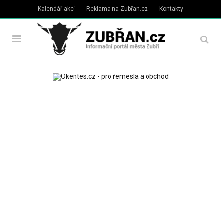
Kalendář akcí
Reklama na Zubřan.cz
Kontakty