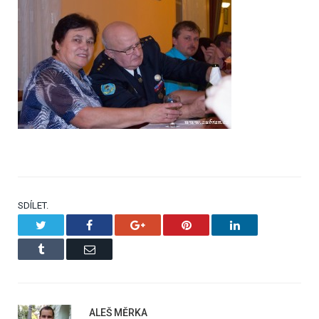
SDÍLET.
Twitter
Facebook
Google+
Pinterest
LinkedIn
Tumblr
Email
ALEŠ MĚRKA