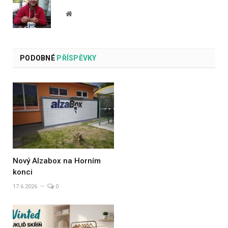
Website
PODOBNÉ
PŘÍSPĚVKY
Nový Alzabox na Horním
konci
17.6.2026
0