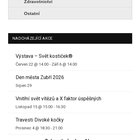
Zdravotnictví
Ostatní
NADCHÁZEJÍCÍ AKCE
Výstava – Svět kostiček®
Červen 22 @ 14.00
-
Září 6 @ 14.00
Den města Zubří 2026
Srpen 29
Vnitřní svět vítězů a X faktor úspěšných
Listopad 15 @ 15.00
-
16.30
Travesti Divoké kočky
Prosinec 4 @ 18.30
-
21.00