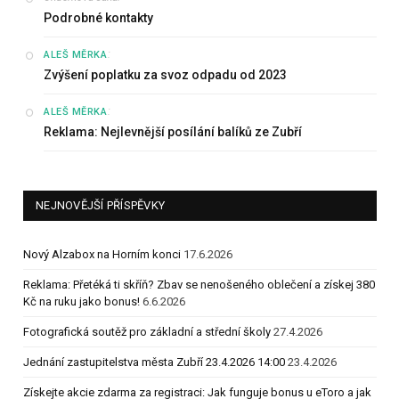
Podrobné kontakty
:
ALEŠ MĚRKA
Zvýšení poplatku za svoz odpadu od 2023
:
ALEŠ MĚRKA
Reklama: Nejlevnější posílání balíků ze Zubří
NEJNOVĚJŠÍ PŘÍSPĚVKY
Nový Alzabox na Horním konci
17.6.2026
Reklama: Přetéká ti skříň? Zbav se nenošeného oblečení a získej 380
Kč na ruku jako bonus!
6.6.2026
Fotografická soutěž pro základní a střední školy
27.4.2026
Jednání zastupitelstva města Zubří 23.4.2026 14:00
23.4.2026
Získejte akcie zdarma za registraci: Jak funguje bonus u eToro a jak