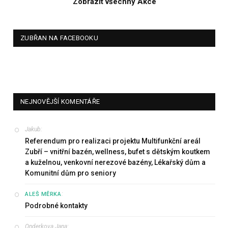
Zobrazit všechny Akce
ZUBŘAN NA FACEBOOKU
NEJNOVĚJŠÍ KOMENTÁŘE
Jakub
:
Referendum pro realizaci projektu Multifunkční areál
Zubří – vnitřní bazén, wellness, bufet s dětským koutkem
a kuželnou, venkovní nerezové bazény, Lékařský dům a
Komunitní dům pro seniory
:
ALEŠ MĚRKA
Podrobné kontakty
Onderkova Jana
: