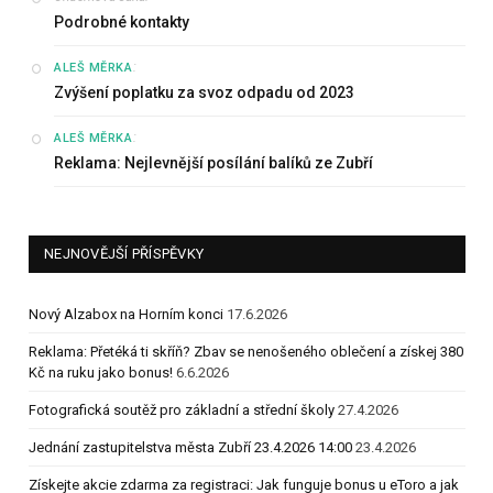
Podrobné kontakty
:
ALEŠ MĚRKA
Zvýšení poplatku za svoz odpadu od 2023
:
ALEŠ MĚRKA
Reklama: Nejlevnější posílání balíků ze Zubří
NEJNOVĚJŠÍ PŘÍSPĚVKY
Nový Alzabox na Horním konci
17.6.2026
Reklama: Přetéká ti skříň? Zbav se nenošeného oblečení a získej 380
Kč na ruku jako bonus!
6.6.2026
Fotografická soutěž pro základní a střední školy
27.4.2026
Jednání zastupitelstva města Zubří 23.4.2026 14:00
23.4.2026
Získejte akcie zdarma za registraci: Jak funguje bonus u eToro a jak