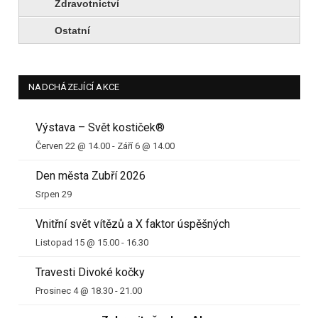
Zdravotnictví
Ostatní
NADCHÁZEJÍCÍ AKCE
Výstava – Svět kostiček®
Červen 22 @ 14.00
-
Září 6 @ 14.00
Den města Zubří 2026
Srpen 29
Vnitřní svět vítězů a X faktor úspěšných
Listopad 15 @ 15.00
-
16.30
Travesti Divoké kočky
Prosinec 4 @ 18.30
-
21.00