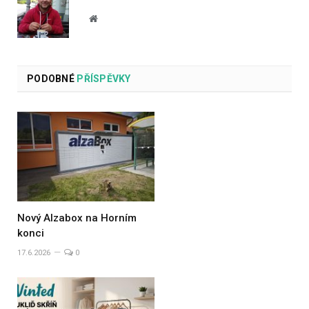
Website
PODOBNÉ
PŘÍSPĚVKY
Nový Alzabox na Horním
konci
17.6.2026
0