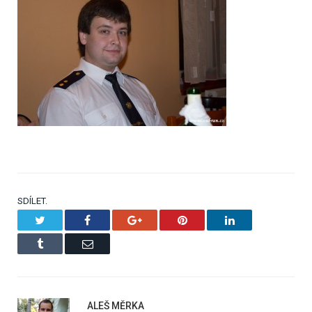
SDÍLET.
Twitter
Facebook
Google+
Pinterest
LinkedIn
Tumblr
Email
ALEŠ MĚRKA