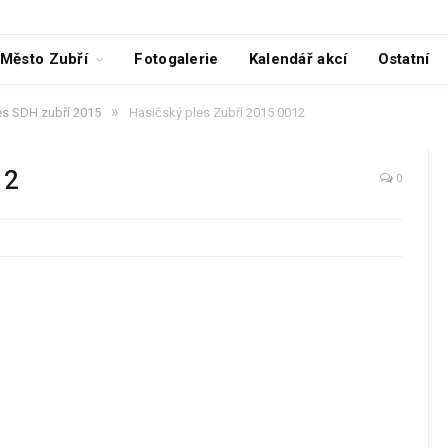
Město Zubří
Fotogalerie
Kalendář akcí
Ostatní
»
es SDH zubří 2015
Hasičský ples Zubří 2015 0012
12
0