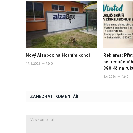
Nový Alzabox na Horním konci
Reklama: Přet
se nenošeného
17.6.2026
0
380 Kč na ruk
6.6.2026
0
ZANECHAT KOMENTÁŘ