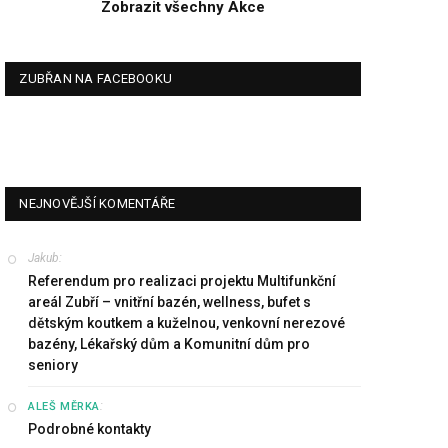
Zobrazit všechny Akce
ZUBŘAN NA FACEBOOKU
NEJNOVĚJŠÍ KOMENTÁŘE
Jakub
:
Referendum pro realizaci projektu Multifunkční
areál Zubří – vnitřní bazén, wellness, bufet s
dětským koutkem a kuželnou, venkovní nerezové
bazény, Lékařský dům a Komunitní dům pro
seniory
:
ALEŠ MĚRKA
Podrobné kontakty