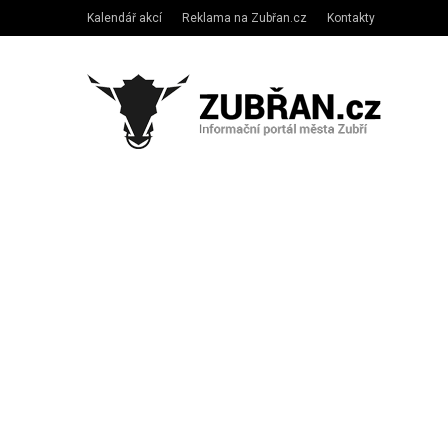
Kalendář akcí
Reklama na Zubřan.cz
Kontakty