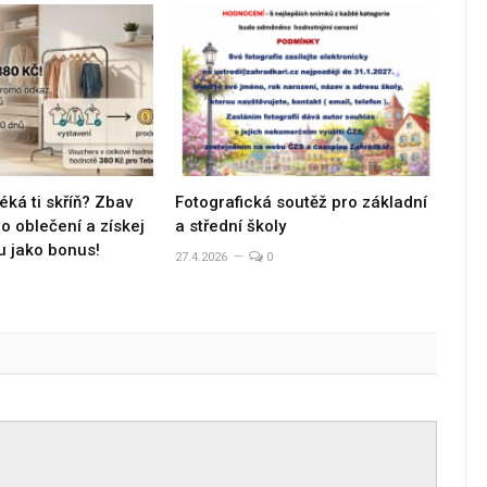
éká ti skříň? Zbav
Fotografická soutěž pro základní
 oblečení a získej
a střední školy
u jako bonus!
27.4.2026
0