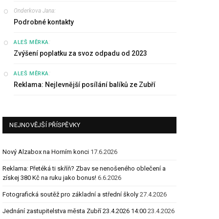
Onderkova Jana
:
Podrobné kontakty
:
ALEŠ MĚRKA
Zvýšení poplatku za svoz odpadu od 2023
:
ALEŠ MĚRKA
Reklama: Nejlevnější posílání balíků ze Zubří
NEJNOVĚJŠÍ PŘÍSPĚVKY
Nový Alzabox na Horním konci
17.6.2026
Reklama: Přetéká ti skříň? Zbav se nenošeného oblečení a
získej 380 Kč na ruku jako bonus!
6.6.2026
Fotografická soutěž pro základní a střední školy
27.4.2026
Jednání zastupitelstva města Zubří 23.4.2026 14:00
23.4.2026