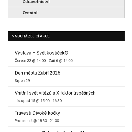
Zdravotnictví
Ostatní
NADCHÁZEJÍCÍ AKCE
Výstava – Svět kostiček®
Červen 22 @ 14.00
-
Září 6 @ 14.00
Den města Zubří 2026
Srpen 29
Vnitřní svět vítězů a X faktor úspěšných
Listopad 15 @ 15.00
-
16.30
Travesti Divoké kočky
Prosinec 4 @ 18.30
-
21.00