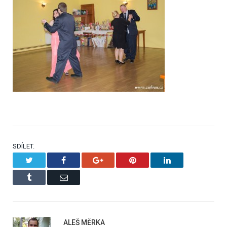
SDÍLET.
Twitter
Facebook
Google+
Pinterest
LinkedIn
Tumblr
Email
ALEŠ MĚRKA