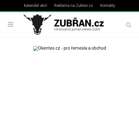
Kalendář akcí
Reklama na Zubřan.cz
Kontakty