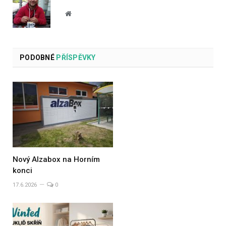
Website
PODOBNÉ
PŘÍSPĚVKY
Nový Alzabox na Horním
konci
17.6.2026
0