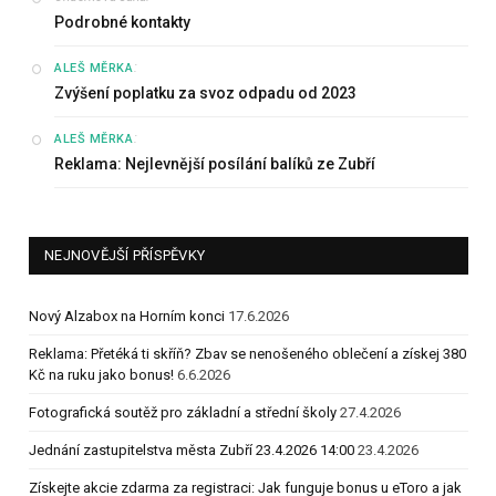
Podrobné kontakty
:
ALEŠ MĚRKA
Zvýšení poplatku za svoz odpadu od 2023
:
ALEŠ MĚRKA
Reklama: Nejlevnější posílání balíků ze Zubří
NEJNOVĚJŠÍ PŘÍSPĚVKY
Nový Alzabox na Horním konci
17.6.2026
Reklama: Přetéká ti skříň? Zbav se nenošeného oblečení a získej 380
Kč na ruku jako bonus!
6.6.2026
Fotografická soutěž pro základní a střední školy
27.4.2026
Jednání zastupitelstva města Zubří 23.4.2026 14:00
23.4.2026
Získejte akcie zdarma za registraci: Jak funguje bonus u eToro a jak