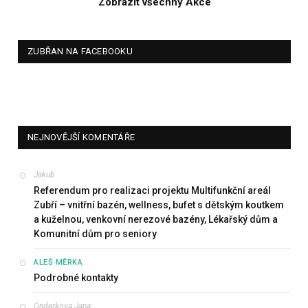
Zobrazit všechny Akce
ZUBŘAN NA FACEBOOKU
NEJNOVĚJŠÍ KOMENTÁŘE
Jakub
:
Referendum pro realizaci projektu Multifunkční areál
Zubří – vnitřní bazén, wellness, bufet s dětským koutkem
a kuželnou, venkovní nerezové bazény, Lékařský dům a
Komunitní dům pro seniory
:
ALEŠ MĚRKA
Podrobné kontakty
Onderkova Jana
: