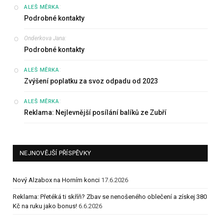
:
ALEŠ MĚRKA
Podrobné kontakty
Onderkova Jana
:
Podrobné kontakty
:
ALEŠ MĚRKA
Zvýšení poplatku za svoz odpadu od 2023
:
ALEŠ MĚRKA
Reklama: Nejlevnější posílání balíků ze Zubří
NEJNOVĚJŠÍ PŘÍSPĚVKY
Nový Alzabox na Horním konci
17.6.2026
Reklama: Přetéká ti skříň? Zbav se nenošeného oblečení a získej 380
Kč na ruku jako bonus!
6.6.2026