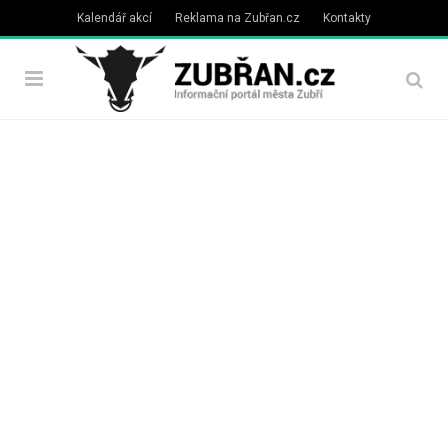
Kalendář akcí
Reklama na Zubřan.cz
Kontakty