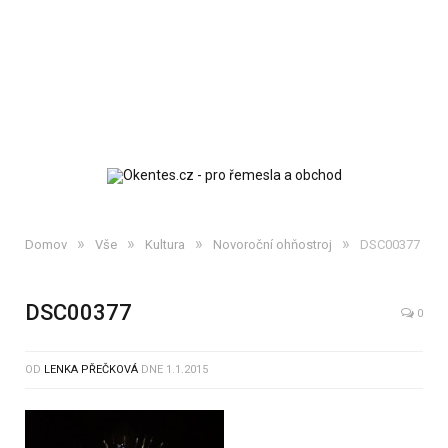
»
»
»
»
Domov
Vše
Kultura
Novoroční ohňostroj
DSC00377
DSC00377
0
OD
LENKA PŘEČKOVÁ
DNE
1.1.2015