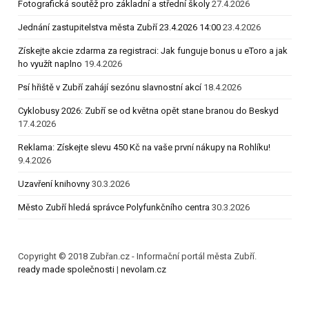
Fotografická soutěž pro základní a střední školy
27.4.2026
Jednání zastupitelstva města Zubří 23.4.2026 14:00
23.4.2026
Získejte akcie zdarma za registraci: Jak funguje bonus u eToro a jak
ho využít naplno
19.4.2026
Psí hřiště v Zubří zahájí sezónu slavnostní akcí
18.4.2026
Cyklobusy 2026: Zubří se od května opět stane branou do Beskyd
17.4.2026
Reklama: Získejte slevu 450 Kč na vaše první nákupy na Rohlíku!
9.4.2026
Uzavření knihovny
30.3.2026
Město Zubří hledá správce Polyfunkčního centra
30.3.2026
Copyright © 2018 Zubřan.cz - Informační portál města Zubří.
ready made společnosti
|
nevolam.cz