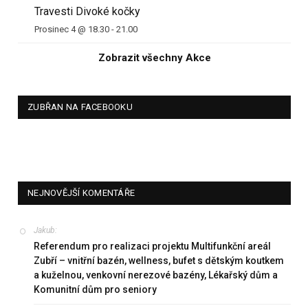
Travesti Divoké kočky
Prosinec 4 @ 18.30
-
21.00
Zobrazit všechny Akce
ZUBŘAN NA FACEBOOKU
NEJNOVĚJŠÍ KOMENTÁŘE
Jakub
:
Referendum pro realizaci projektu Multifunkční areál
Zubří – vnitřní bazén, wellness, bufet s dětským koutkem
a kuželnou, venkovní nerezové bazény, Lékařský dům a
Komunitní dům pro seniory