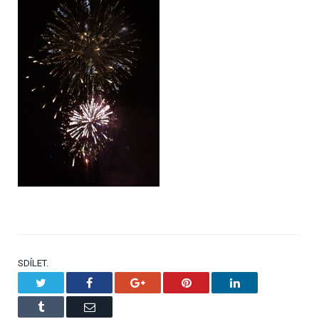
SDÍLET.
Twitter
Facebook
Google+
Pinterest
LinkedIn
Tumblr
Email