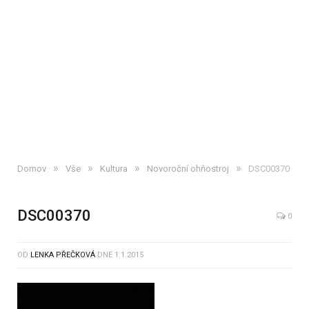
»
»
»
»
Domov
Vše
Kultura
Novoroční ohňostroj
DSC00370
DSC00370
0
OD
LENKA PŘEČKOVÁ
DNE
1.1.2015