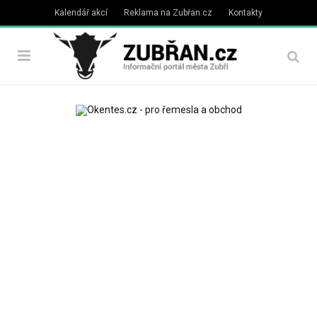
Kalendář akcí
Reklama na Zubřan.cz
Kontakty