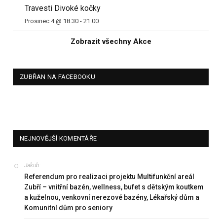
Travesti Divoké kočky
Prosinec 4 @ 18.30
-
21.00
Zobrazit všechny Akce
ZUBŘAN NA FACEBOOKU
NEJNOVĚJŠÍ KOMENTÁŘE
Jakub
:
Referendum pro realizaci projektu Multifunkční areál
Zubří – vnitřní bazén, wellness, bufet s dětským koutkem
a kuželnou, venkovní nerezové bazény, Lékařský dům a
Komunitní dům pro seniory