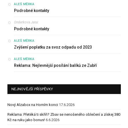
:
ALEŠ MĚRKA
Podrobné kontakty
Onderkova Jana
:
Podrobné kontakty
:
ALEŠ MĚRKA
Zvýšení poplatku za svoz odpadu od 2023
:
ALEŠ MĚRKA
Reklama: Nejlevnější posílání balíků ze Zubří
NEJNOVĚJŠÍ PŘÍSPĚVKY
Nový Alzabox na Horním konci
17.6.2026
Reklama: Přetéká ti skříň? Zbav se nenošeného oblečení a získej 380
Kč na ruku jako bonus!
6.6.2026