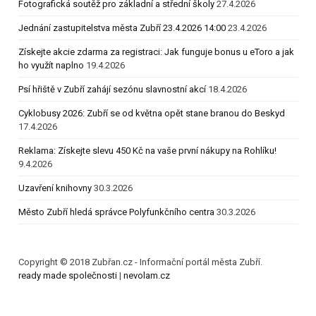
Fotografická soutěž pro základní a střední školy
27.4.2026
Jednání zastupitelstva města Zubří 23.4.2026 14:00
23.4.2026
Získejte akcie zdarma za registraci: Jak funguje bonus u eToro a jak
ho využít naplno
19.4.2026
Psí hřiště v Zubří zahájí sezónu slavnostní akcí
18.4.2026
Cyklobusy 2026: Zubří se od května opět stane branou do Beskyd
17.4.2026
Reklama: Získejte slevu 450 Kč na vaše první nákupy na Rohlíku!
9.4.2026
Uzavření knihovny
30.3.2026
Město Zubří hledá správce Polyfunkčního centra
30.3.2026
Copyright © 2018 Zubřan.cz - Informační portál města Zubří.
ready made společnosti
|
nevolam.cz