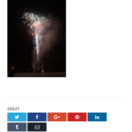
SDÍLET.
Twitter
Facebook
Google+
Pinterest
LinkedIn
Tumblr
Email