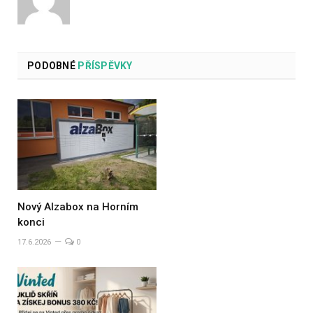
PODOBNÉ
PŘÍSPĚVKY
Nový Alzabox na Horním
konci
17.6.2026
0