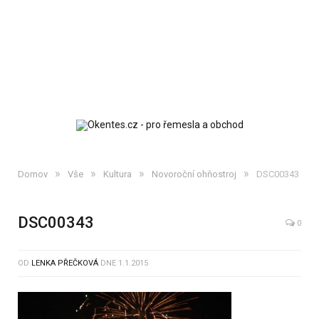
»
»
»
»
Domov
Vše
Kultura
Novoroční ohňostroj
DSC00343
DSC00343
0
OD
LENKA PŘEČKOVÁ
DNE
1.1.2015