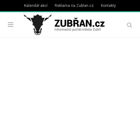
Kalendář akcí
Reklama na Zubřan.cz
Kontakty