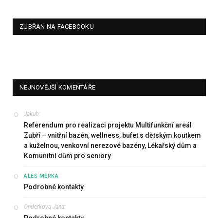
ZUBŘAN NA FACEBOOKU
NEJNOVĚJŠÍ KOMENTÁŘE
Jakub
:
Referendum pro realizaci projektu Multifunkční areál
Zubří – vnitřní bazén, wellness, bufet s dětským koutkem
a kuželnou, venkovní nerezové bazény, Lékařský dům a
Komunitní dům pro seniory
:
ALEŠ MĚRKA
Podrobné kontakty
Onderkova Jana
:
Podrobné kontakty