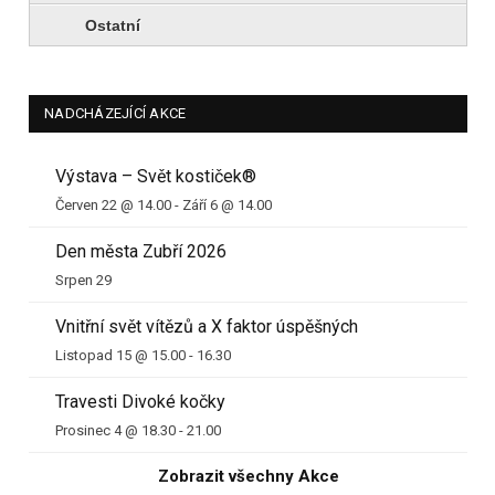
Ostatní
NADCHÁZEJÍCÍ AKCE
Výstava – Svět kostiček®
Červen 22 @ 14.00
-
Září 6 @ 14.00
Den města Zubří 2026
Srpen 29
Vnitřní svět vítězů a X faktor úspěšných
Listopad 15 @ 15.00
-
16.30
Travesti Divoké kočky
Prosinec 4 @ 18.30
-
21.00
Zobrazit všechny Akce