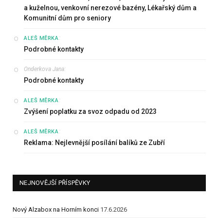
a kuželnou, venkovní nerezové bazény, Lékařský dům a
Komunitní dům pro seniory
:
ALEŠ MĚRKA
Podrobné kontakty
Onderkova Jana
:
Podrobné kontakty
:
ALEŠ MĚRKA
Zvýšení poplatku za svoz odpadu od 2023
:
ALEŠ MĚRKA
Reklama: Nejlevnější posílání balíků ze Zubří
NEJNOVĚJŠÍ PŘÍSPĚVKY
Nový Alzabox na Horním konci
17.6.2026