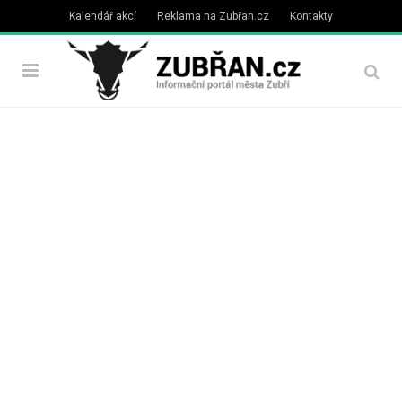
Kalendář akcí
Reklama na Zubřan.cz
Kontakty