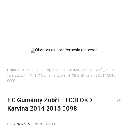
»
»
»
Domov
Vše
Fotogalerie
Ukázali jsme Karviné ,,jak se
»
fárá v Zubří"
HC Gumárny Zubří – HCB OKD Karviná 2014 2015
0098
HC Gumárny Zubří – HCB OKD
0
Karviná 2014 2015 0098
OD
ALEŠ MĚRKA
DNE
30.11.2014