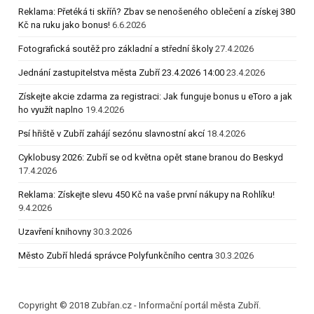
Reklama: Přetéká ti skříň? Zbav se nenošeného oblečení a získej 380
Kč na ruku jako bonus!
6.6.2026
Fotografická soutěž pro základní a střední školy
27.4.2026
Jednání zastupitelstva města Zubří 23.4.2026 14:00
23.4.2026
Získejte akcie zdarma za registraci: Jak funguje bonus u eToro a jak
ho využít naplno
19.4.2026
Psí hřiště v Zubří zahájí sezónu slavnostní akcí
18.4.2026
Cyklobusy 2026: Zubří se od května opět stane branou do Beskyd
17.4.2026
Reklama: Získejte slevu 450 Kč na vaše první nákupy na Rohlíku!
9.4.2026
Uzavření knihovny
30.3.2026
Město Zubří hledá správce Polyfunkčního centra
30.3.2026
Copyright © 2018 Zubřan.cz - Informační portál města Zubří.