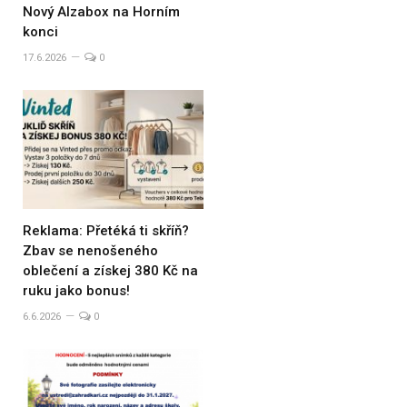
Nový Alzabox na Horním
konci
17.6.2026
0
Reklama: Přetéká ti skříň?
Zbav se nenošeného
oblečení a získej 380 Kč na
ruku jako bonus!
6.6.2026
0