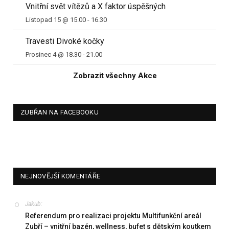
Vnitřní svět vítězů a X faktor úspěšných
Listopad 15 @ 15.00
-
16.30
Travesti Divoké kočky
Prosinec 4 @ 18.30
-
21.00
Zobrazit všechny Akce
ZUBŘAN NA FACEBOOKU
NEJNOVĚJŠÍ KOMENTÁŘE
Jakub
:
Referendum pro realizaci projektu Multifunkční areál
Zubří – vnitřní bazén, wellness, bufet s dětským koutkem