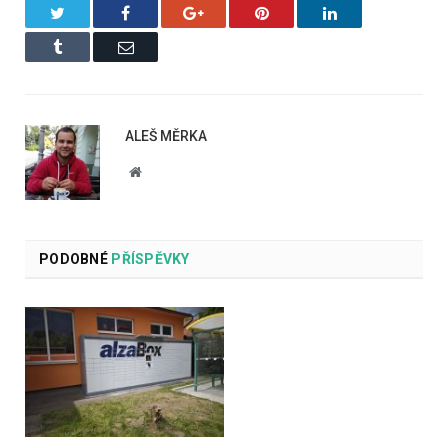
Twitter
Facebook
Google+
Pinterest
LinkedIn
Tumblr
Email
ALEŠ MĚRKA
Website
PODOBNÉ
PŘÍSPĚVKY