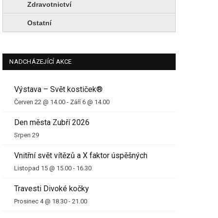
Zdravotnictví
Ostatní
NADCHÁZEJÍCÍ AKCE
Výstava – Svět kostiček®
Červen 22 @ 14.00
-
Září 6 @ 14.00
Den města Zubří 2026
Srpen 29
Vnitřní svět vítězů a X faktor úspěšných
Listopad 15 @ 15.00
-
16.30
Travesti Divoké kočky
Prosinec 4 @ 18.30
-
21.00