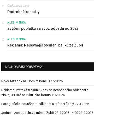
Onderkova Jana
:
Podrobné kontakty
:
ALEŠ MĚRKA
Zvýšení poplatku za svoz odpadu od 2023
:
ALEŠ MĚRKA
Reklama: Nejlevnější posílání balíků ze Zubří
NEJNOVĚJŠÍ PŘÍSPĚVKY
Nový Alzabox na Horním konci
17.6.2026
Reklama: Přetéká ti skříň? Zbav se nenošeného oblečení a
získej 380 Kč na ruku jako bonus!
6.6.2026
Fotografická soutěž pro základní a střední školy
27.4.2026
Jednání zastupitelstva města Zubří 23.4.2026 14:00
23.4.2026