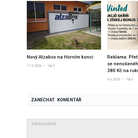
Nový Alzabox na Horním konci
Reklama: Přet
se nenošeného
17.6.2026
0
380 Kč na ruk
6.6.2026
0
ZANECHAT KOMENTÁŘ