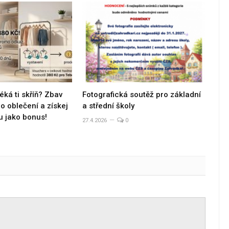
éká ti skříň? Zbav
Fotografická soutěž pro základní
 oblečení a získej
a střední školy
u jako bonus!
27.4.2026
0