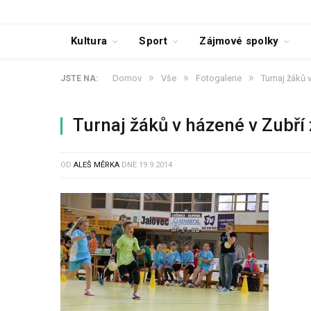
Kultura
Sport
Zájmové spolky
»
»
»
Domov
Vše
Fotogalerie
Turnaj žáků 
JSTE NA:
Turnaj žáků v házené v Zubř
OD
ALEŠ MĚRKA
DNE
19.9.2014