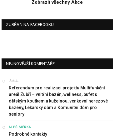
Zobrazit všechny Akce
ZUBŘAN NA FACEBOOKU
NEJNOVĚJŠÍ KOMENTÁŘE
Jakub
:
Referendum pro realizaci projektu Multifunkční
areál Zubří – vnitřní bazén, wellness, bufet s
dětským koutkem a kuželnou, venkovní nerezové
bazény, Lékařský dům a Komunitní dům pro
seniory
:
ALEŠ MĚRKA
Podrobné kontakty