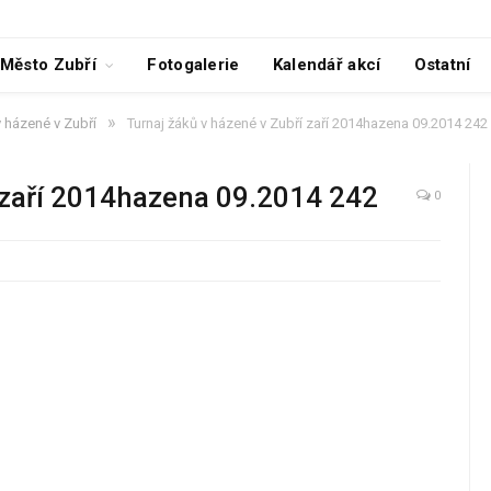
Město Zubří
Fotogalerie
Kalendář akcí
Ostatní
»
v házené v Zubří
Turnaj žáků v házené v Zubří zaří 2014hazena 09.2014 242
í zaří 2014hazena 09.2014 242
0