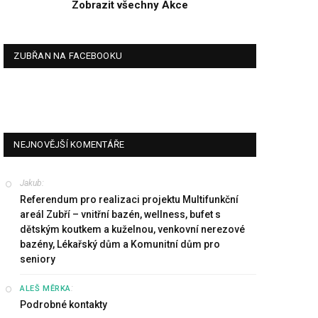
Zobrazit všechny Akce
ZUBŘAN NA FACEBOOKU
NEJNOVĚJŠÍ KOMENTÁŘE
Jakub
:
Referendum pro realizaci projektu Multifunkční
areál Zubří – vnitřní bazén, wellness, bufet s
dětským koutkem a kuželnou, venkovní nerezové
bazény, Lékařský dům a Komunitní dům pro
seniory
:
ALEŠ MĚRKA
Podrobné kontakty