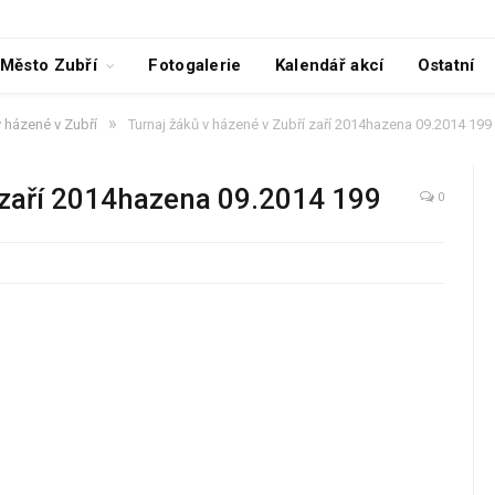
Město Zubří
Fotogalerie
Kalendář akcí
Ostatní
»
v házené v Zubří
Turnaj žáků v házené v Zubří zaří 2014hazena 09.2014 199
í zaří 2014hazena 09.2014 199
0