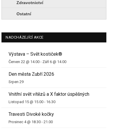
Zdravotnictví
Ostatní
NADCHÁZEJÍCÍ AKCE
Výstava – Svět kostiček®
Červen 22 @ 14.00
-
Září 6 @ 14.00
Den města Zubří 2026
Srpen 29
Vnitřní svět vítězů a X faktor úspěšných
Listopad 15 @ 15.00
-
16.30
Travesti Divoké kočky
Prosinec 4 @ 18.30
-
21.00