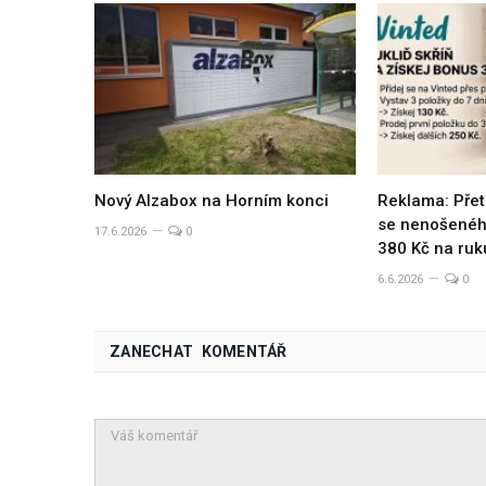
Nový Alzabox na Horním konci
Reklama: Přet
se nenošeného
17.6.2026
0
380 Kč na ruk
6.6.2026
0
ZANECHAT KOMENTÁŘ