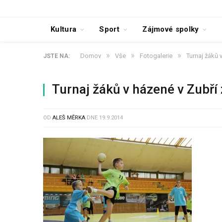
Kultura
Sport
Zájmové spolky
»
»
»
Domov
Vše
Fotogalerie
Turnaj žáků 
JSTE NA:
Turnaj žáků v házené v Zubř
OD
ALEŠ MĚRKA
DNE
19.9.2014