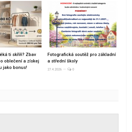
éká ti skříň? Zbav
Fotografická soutěž pro základní
 oblečení a získej
a střední školy
u jako bonus!
27.4.2026
0