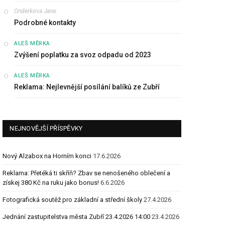
Onderkova Jana
:
Podrobné kontakty
:
ALEŠ MĚRKA
Zvýšení poplatku za svoz odpadu od 2023
:
ALEŠ MĚRKA
Reklama: Nejlevnější posílání balíků ze Zubří
NEJNOVĚJŠÍ PŘÍSPĚVKY
Nový Alzabox na Horním konci
17.6.2026
Reklama: Přetéká ti skříň? Zbav se nenošeného oblečení a
získej 380 Kč na ruku jako bonus!
6.6.2026
Fotografická soutěž pro základní a střední školy
27.4.2026
Jednání zastupitelstva města Zubří 23.4.2026 14:00
23.4.2026