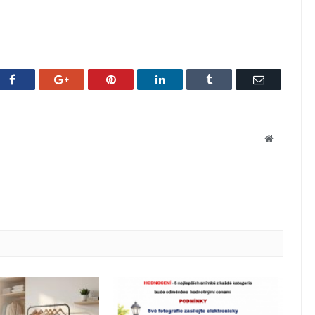
Facebook
Google+
Pinterest
LinkedIn
Tumblr
Email
Website