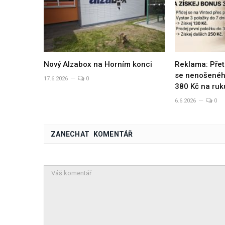
Nový Alzabox na Horním konci
Reklama: Přet
se nenošeného
17.6.2026
0
380 Kč na ruk
6.6.2026
0
ZANECHAT KOMENTÁŘ