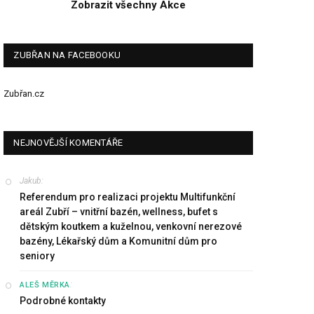
Zobrazit všechny Akce
ZUBŘAN NA FACEBOOKU
Zubřan.cz
NEJNOVĚJŠÍ KOMENTÁŘE
Jakub
:
Referendum pro realizaci projektu Multifunkční
areál Zubří – vnitřní bazén, wellness, bufet s
dětským koutkem a kuželnou, venkovní nerezové
bazény, Lékařský dům a Komunitní dům pro
seniory
:
ALEŠ MĚRKA
Podrobné kontakty