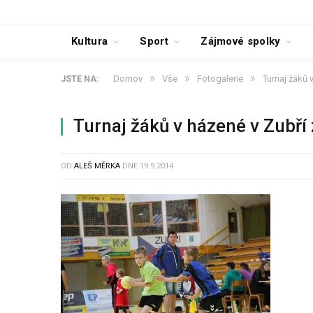
Kultura
Sport
Zájmové spolky
»
»
»
Domov
Vše
Fotogalerie
Turnaj žáků 
JSTE NA:
Turnaj žáků v házené v Zubř
OD
ALEŠ MĚRKA
DNE
19.9.2014