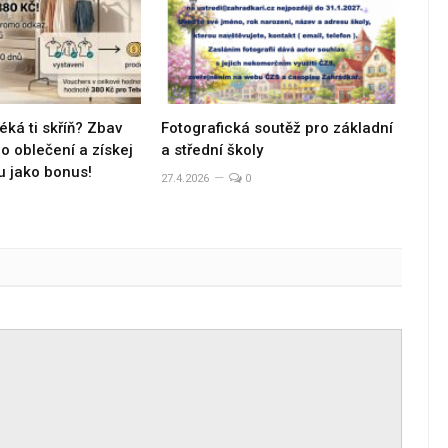
éká ti skříň? Zbav
Fotografická soutěž pro základní
 oblečení a získej
a střední školy
u jako bonus!
27.4.2026
0