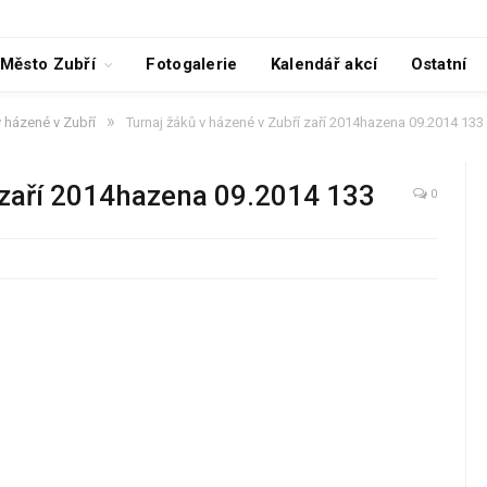
Město Zubří
Fotogalerie
Kalendář akcí
Ostatní
»
v házené v Zubří
Turnaj žáků v házené v Zubří zaří 2014hazena 09.2014 133
í zaří 2014hazena 09.2014 133
0