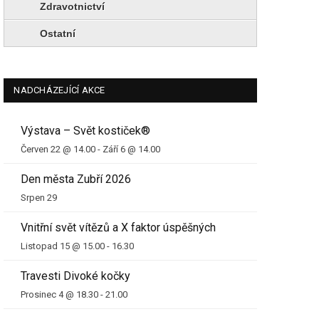
Zdravotnictví
Ostatní
NADCHÁZEJÍCÍ AKCE
Výstava – Svět kostiček®
Červen 22 @ 14.00
-
Září 6 @ 14.00
Den města Zubří 2026
Srpen 29
Vnitřní svět vítězů a X faktor úspěšných
Listopad 15 @ 15.00
-
16.30
Travesti Divoké kočky
Prosinec 4 @ 18.30
-
21.00