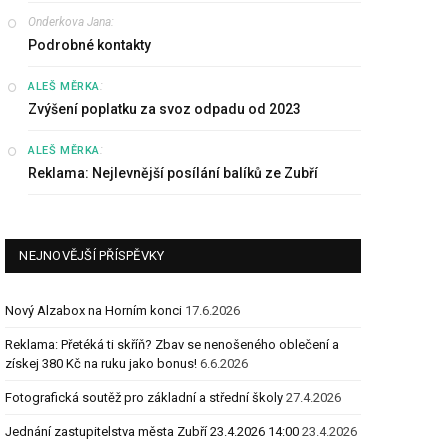
Onderkova Jana
:
Podrobné kontakty
:
ALEŠ MĚRKA
Zvýšení poplatku za svoz odpadu od 2023
:
ALEŠ MĚRKA
Reklama: Nejlevnější posílání balíků ze Zubří
NEJNOVĚJŠÍ PŘÍSPĚVKY
Nový Alzabox na Horním konci
17.6.2026
Reklama: Přetéká ti skříň? Zbav se nenošeného oblečení a
získej 380 Kč na ruku jako bonus!
6.6.2026
Fotografická soutěž pro základní a střední školy
27.4.2026
Jednání zastupitelstva města Zubří 23.4.2026 14:00
23.4.2026