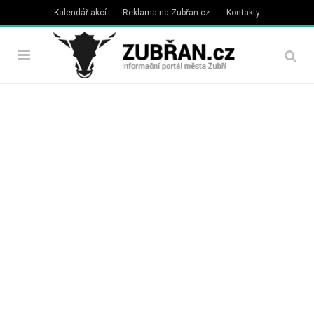
Kalendář akcí
Reklama na Zubřan.cz
Kontakty