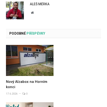
ALEŠ MĚRKA
Website
PODOBNÉ
PŘÍSPĚVKY
Nový Alzabox na Horním
konci
17.6.2026
0