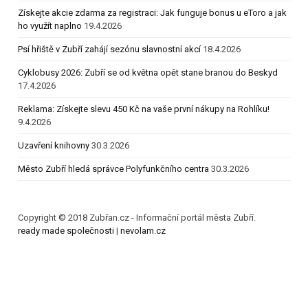
Získejte akcie zdarma za registraci: Jak funguje bonus u eToro a jak
ho využít naplno
19.4.2026
Psí hřiště v Zubří zahájí sezónu slavnostní akcí
18.4.2026
Cyklobusy 2026: Zubří se od května opět stane branou do Beskyd
17.4.2026
Reklama: Získejte slevu 450 Kč na vaše první nákupy na Rohlíku!
9.4.2026
Uzavření knihovny
30.3.2026
Město Zubří hledá správce Polyfunkčního centra
30.3.2026
Copyright © 2018 Zubřan.cz - Informační portál města Zubří.
ready made společnosti
|
nevolam.cz