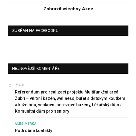
Zobrazit všechny Akce
ZUBŘAN NA FACEBOOKU
NEJNOVĚJŠÍ KOMENTÁŘE
Jakub
:
Referendum pro realizaci projektu Multifunkční areál
Zubří – vnitřní bazén, wellness, bufet s dětským koutkem
a kuželnou, venkovní nerezové bazény, Lékařský dům a
Komunitní dům pro seniory
:
ALEŠ MĚRKA
Podrobné kontakty