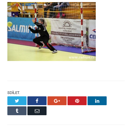
SDÍLET.
Twitter
Facebook
Google+
Pinterest
LinkedIn
Tumblr
Email