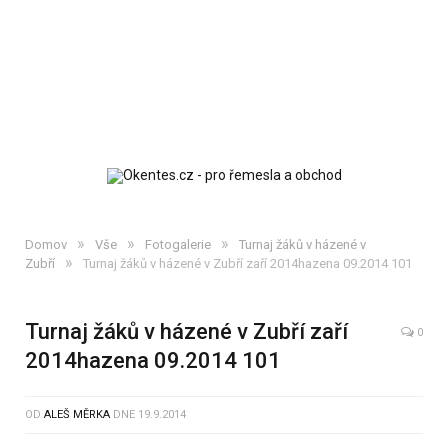
»
»
»
Domov
Vše
Fotogalerie
Turnaj žáků v házené v
»
Zubří
Turnaj žáků v házené v Zubří zaří 2014hazena 09.2014 101
Turnaj žáků v házené v Zubří zaří
0
2014hazena 09.2014 101
OD
ALEŠ MĚRKA
DNE
19.9.2014