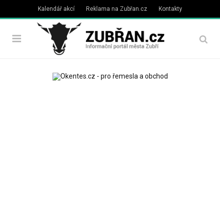
Kalendář akcí
Reklama na Zubřan.cz
Kontakty