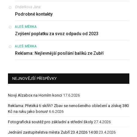
Onderkova Jana
:
Podrobné kontakty
:
ALEŠ MĚRKA
Zvýšení poplatku za svoz odpadu od 2023
:
ALEŠ MĚRKA
Reklama: Nejlevnější posílání balíků ze Zubří
NEJNOVĚJŠÍ PŘÍSPĚVKY
Nový Alzabox na Horním konci
17.6.2026
Reklama: Přetéká ti skříň? Zbav se nenošeného oblečení a získej 380
Kč na ruku jako bonus!
6.6.2026
Fotografická soutěž pro základní a střední školy
27.4.2026
Jednání zastupitelstva města Zubří 23.4.2026 14:00
23.4.2026