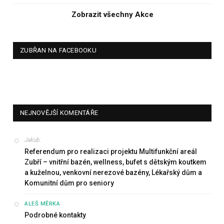
Zobrazit všechny Akce
ZUBŘAN NA FACEBOOKU
NEJNOVĚJŠÍ KOMENTÁŘE
Jakub
:
Referendum pro realizaci projektu Multifunkční areál
Zubří – vnitřní bazén, wellness, bufet s dětským koutkem
a kuželnou, venkovní nerezové bazény, Lékařský dům a
Komunitní dům pro seniory
:
ALEŠ MĚRKA
Podrobné kontakty