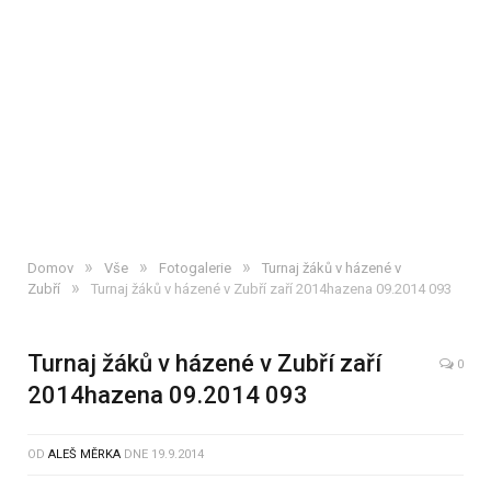
»
»
»
Domov
Vše
Fotogalerie
Turnaj žáků v házené v
»
Zubří
Turnaj žáků v házené v Zubří zaří 2014hazena 09.2014 093
Turnaj žáků v házené v Zubří zaří
0
2014hazena 09.2014 093
OD
ALEŠ MĚRKA
DNE
19.9.2014