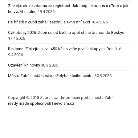
Získejte akcie zdarma za registraci: Jak funguje bonus u eToro a jak
ho využít naplno
19.4.2026
Psí hřiště v Zubří zahájí sezónu slavnostní akcí
18.4.2026
Cyklobusy 2026: Zubří se od května opět stane branou do Beskyd
17.4.2026
Reklama: Získejte slevu 450 Kč na vaše první nákupy na Rohlíku!
9.4.2026
Uzavření knihovny
30.3.2026
Město Zubří hledá správce Polyfunkčního centra
30.3.2026
Copyright © 2018 Zubřan.cz - Informační portál města Zubří.
ready made společnosti
|
nevolam.cz