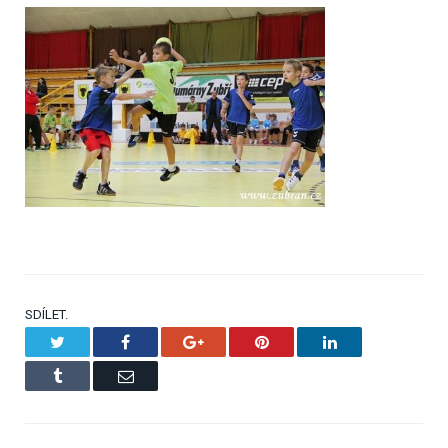
SDÍLET.
Twitter
Facebook
Google+
Pinterest
LinkedIn
Tumblr
Email