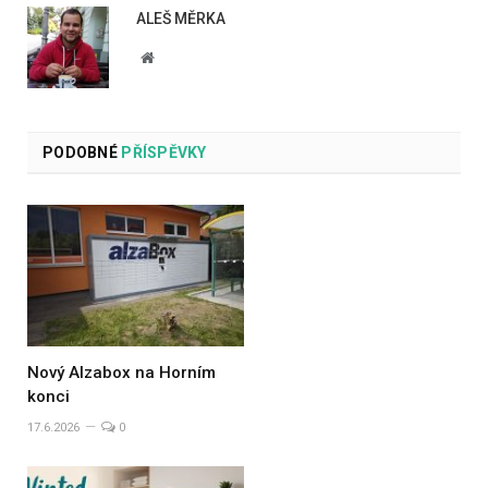
ALEŠ MĚRKA
Website
PODOBNÉ
PŘÍSPĚVKY
Nový Alzabox na Horním
konci
17.6.2026
0