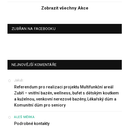
Zobrazit všechny Akce
ZUBŘAN NA FACEBOOKU
NEJNOVĚJŠÍ KOMENTÁŘE
Jakub
:
Referendum pro realizaci projektu Multifunkční areál
Zubří – vnitřní bazén, wellness, bufet s dětským koutkem
a kuželnou, venkovní nerezové bazény, Lékařský dům a
Komunitní dům pro seniory
:
ALEŠ MĚRKA
Podrobné kontakty