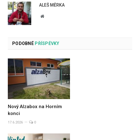
ALEŠ MĚRKA
Website
PODOBNÉ
PŘÍSPĚVKY
Nový Alzabox na Horním
konci
17.6.2026
0