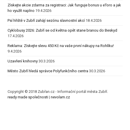
Získejte akcie zdarma za registraci: Jak funguje bonus u eToro a jak
ho využít naplno
19.4.2026
Psí hřiště v Zubří zahájí sezónu slavnostní akcí
18.4.2026
Cyklobusy 2026: Zubří se od května opět stane branou do Beskyd
17.4.2026
Reklama: Získejte slevu 450 Kč na vaše první nákupy na Rohlíku!
9.4.2026
Uzavření knihovny
30.3.2026
Město Zubří hledá správce Polyfunkčního centra
30.3.2026
Copyright © 2018 Zubřan.cz - Informační portál města Zubří.
ready made společnosti
|
nevolam.cz