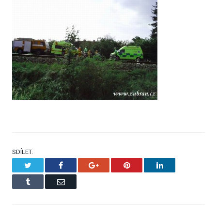
SDÍLET.
Twitter
Facebook
Google+
Pinterest
LinkedIn
Tumblr
Email