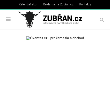
Kalendář akcí
Reklama na Zubřan.cz
Kontakty