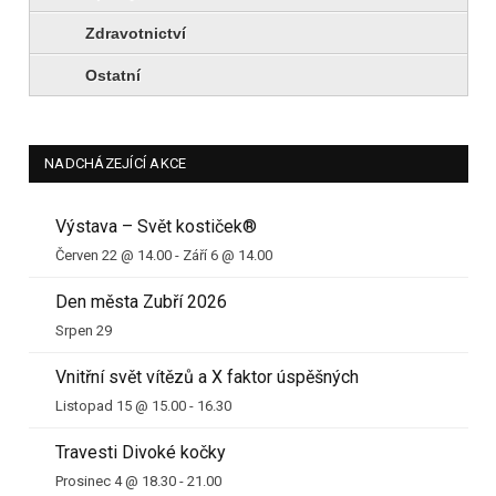
Zdravotnictví
Ostatní
NADCHÁZEJÍCÍ AKCE
Výstava – Svět kostiček®
Červen 22 @ 14.00
-
Září 6 @ 14.00
Den města Zubří 2026
Srpen 29
Vnitřní svět vítězů a X faktor úspěšných
Listopad 15 @ 15.00
-
16.30
Travesti Divoké kočky
Prosinec 4 @ 18.30
-
21.00