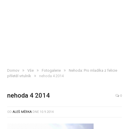
»
»
»
Domov
Vše
Fotogalerie
Nehoda: Pro mladíka z felicie
»
přiletěl vrtulník
nehoda 4 2014
nehoda 4 2014
0
OD
ALEŠ MĚRKA
DNE
10.9.2014