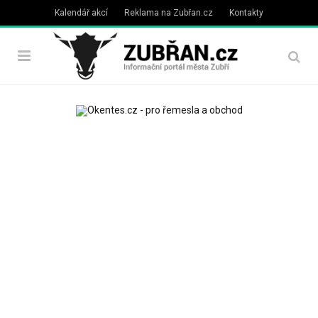
Kalendář akcí
Reklama na Zubřan.cz
Kontakty