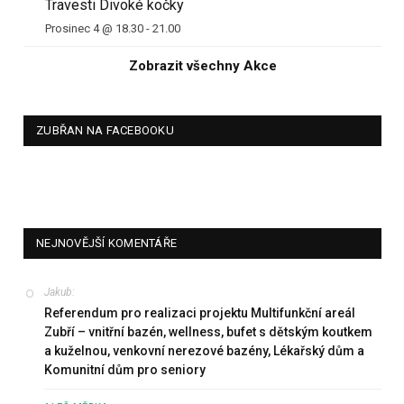
Travesti Divoké kočky
Prosinec 4 @ 18.30
-
21.00
Zobrazit všechny Akce
ZUBŘAN NA FACEBOOKU
NEJNOVĚJŠÍ KOMENTÁŘE
Jakub
:
Referendum pro realizaci projektu Multifunkční areál
Zubří – vnitřní bazén, wellness, bufet s dětským koutkem
a kuželnou, venkovní nerezové bazény, Lékařský dům a
Komunitní dům pro seniory