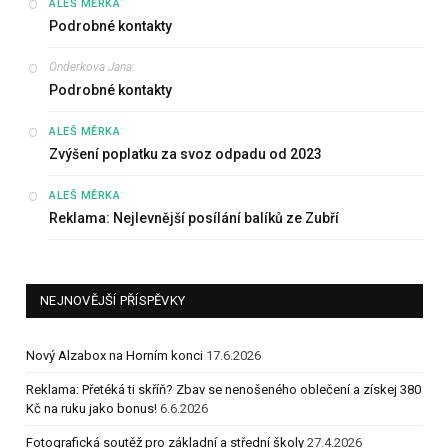
:
ALEŠ MĚRKA
Podrobné kontakty
Onderkova Jana
:
Podrobné kontakty
:
ALEŠ MĚRKA
Zvýšení poplatku za svoz odpadu od 2023
:
ALEŠ MĚRKA
Reklama: Nejlevnější posílání balíků ze Zubří
NEJNOVĚJŠÍ PŘÍSPĚVKY
Nový Alzabox na Horním konci
17.6.2026
Reklama: Přetéká ti skříň? Zbav se nenošeného oblečení a získej 380
Kč na ruku jako bonus!
6.6.2026
Fotografická soutěž pro základní a střední školy
27.4.2026