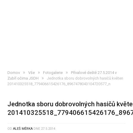
»
»
»
Domov
Vše
Fotogalerie
Přívalové deště 27.5.2014 v
»
Zubří očima JSDH
Jednotka sboru dobrovolných hasičů květen
201410325518_779406615426176_8967478043104720577_n
Jednotka sboru dobrovolných hasičů květ
201410325518_779406615426176_896
OD
ALEŠ MĚRKA
DNE
27.5.2014