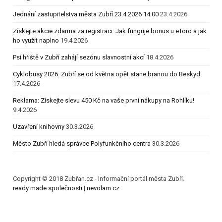
Jednání zastupitelstva města Zubří 23.4.2026 14:00
23.4.2026
Získejte akcie zdarma za registraci: Jak funguje bonus u eToro a jak
ho využít naplno
19.4.2026
Psí hřiště v Zubří zahájí sezónu slavnostní akcí
18.4.2026
Cyklobusy 2026: Zubří se od května opět stane branou do Beskyd
17.4.2026
Reklama: Získejte slevu 450 Kč na vaše první nákupy na Rohlíku!
9.4.2026
Uzavření knihovny
30.3.2026
Město Zubří hledá správce Polyfunkčního centra
30.3.2026
Copyright © 2018 Zubřan.cz - Informační portál města Zubří.
ready made společnosti
|
nevolam.cz