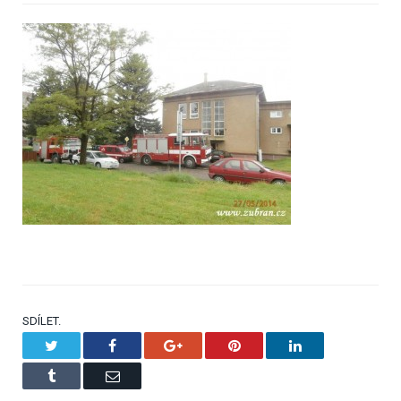
SDÍLET.
Twitter
Facebook
Google+
Pinterest
LinkedIn
Tumblr
Email