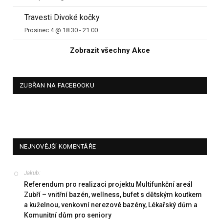
Travesti Divoké kočky
Prosinec 4 @ 18.30
-
21.00
Zobrazit všechny Akce
ZUBŘAN NA FACEBOOKU
NEJNOVĚJŠÍ KOMENTÁŘE
Jakub
:
Referendum pro realizaci projektu Multifunkční areál
Zubří – vnitřní bazén, wellness, bufet s dětským koutkem
a kuželnou, venkovní nerezové bazény, Lékařský dům a
Komunitní dům pro seniory