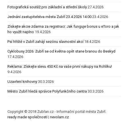
Fotografická soutěž pro základní a střední školy
27.4.2026
Jednání zastupitelstva města Zubří 23.4.2026 14:00
23.4.2026
Získejte akcie zdarma za registraci: Jak funguje bonus u eToro a jak
ho využít naplno
19.4.2026
Psí hřiště v Zubří zahájí sezónu slavnostní akcí
18.4.2026
Cyklobusy 2026: Zubří se od května opět stane branou do Beskyd
17.4.2026
Reklama: Získejte slevu 450 Kč na vaše první nákupy na Rohlíku!
9.4.2026
Uzavření knihovny
30.3.2026
Město Zubří hledá správce Polyfunkčního centra
30.3.2026
Copyright © 2018 Zubřan.cz - Informační portál města Zubří.
ready made společnosti
|
nevolam.cz