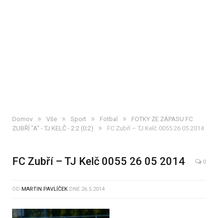
»
»
»
»
Domov
Vše
Sport
Fotbal
FOTKY ZE ZÁPASU FC
»
ZUBŘÍ "A" - TJ KELČ - 2:2 (0:2)
FC Zubří – TJ Kelč 0055 26 05 2014
FC Zubří – TJ Kelč 0055 26 05 2014
0
OD
MARTIN PAVLÍČEK
DNE
26.5.2014