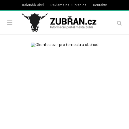
Kalendář akcí
Reklama na Zubřan.cz
Kontakty