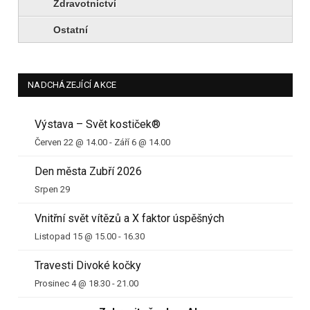
Zdravotnictví
Ostatní
NADCHÁZEJÍCÍ AKCE
Výstava – Svět kostiček®
Červen 22 @ 14.00
-
Září 6 @ 14.00
Den města Zubří 2026
Srpen 29
Vnitřní svět vítězů a X faktor úspěšných
Listopad 15 @ 15.00
-
16.30
Travesti Divoké kočky
Prosinec 4 @ 18.30
-
21.00