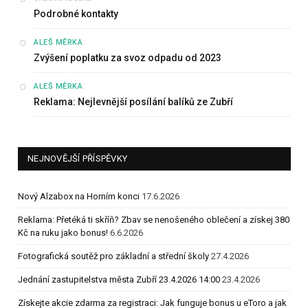
Podrobné kontakty
:
ALEŠ MĚRKA
Zvýšení poplatku za svoz odpadu od 2023
:
ALEŠ MĚRKA
Reklama: Nejlevnější posílání balíků ze Zubří
NEJNOVĚJŠÍ PŘÍSPĚVKY
Nový Alzabox na Horním konci
17.6.2026
Reklama: Přetéká ti skříň? Zbav se nenošeného oblečení a získej 380
Kč na ruku jako bonus!
6.6.2026
Fotografická soutěž pro základní a střední školy
27.4.2026
Jednání zastupitelstva města Zubří 23.4.2026 14:00
23.4.2026
Získejte akcie zdarma za registraci: Jak funguje bonus u eToro a jak