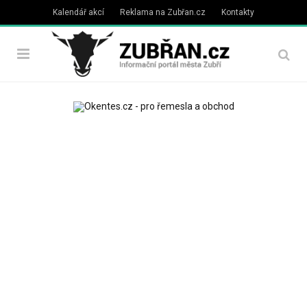
Kalendář akcí
Reklama na Zubřan.cz
Kontakty