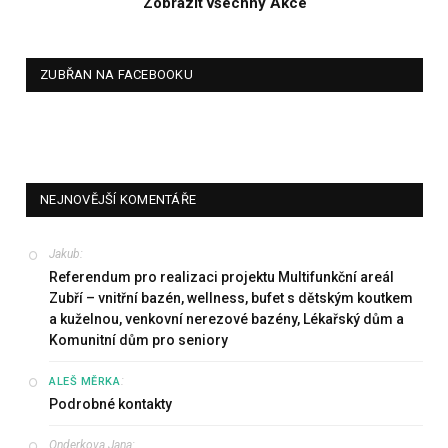
Zobrazit všechny Akce
ZUBŘAN NA FACEBOOKU
NEJNOVĚJŠÍ KOMENTÁŘE
Jakub
:
Referendum pro realizaci projektu Multifunkční areál
Zubří – vnitřní bazén, wellness, bufet s dětským koutkem
a kuželnou, venkovní nerezové bazény, Lékařský dům a
Komunitní dům pro seniory
:
ALEŠ MĚRKA
Podrobné kontakty
Onderkova Jana
: