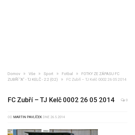
»
»
»
»
Domov
Vše
Sport
Fotbal
FOTKY ZE ZÁPASU FC
»
ZUBŘÍ "A" - TJ KELČ - 2:2 (0:2)
FC Zubří – TJ Kelč 0002 26 05 2014
FC Zubří – TJ Kelč 0002 26 05 2014
0
OD
MARTIN PAVLÍČEK
DNE
26.5.2014