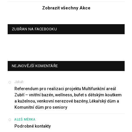
Zobrazit všechny Akce
ZUBŘAN NA FACEBOOKU
NEJNOVĚJŠÍ KOMENTÁŘE
Jakub
:
Referendum pro realizaci projektu Multifunkční areál
Zubří – vnitřní bazén, wellness, bufet s dětským koutkem
a kuželnou, venkovní nerezové bazény, Lékařský dům a
Komunitní dům pro seniory
:
ALEŠ MĚRKA
Podrobné kontakty