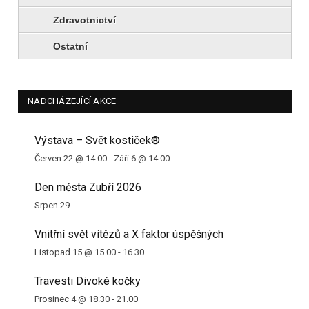
Zdravotnictví
Ostatní
NADCHÁZEJÍCÍ AKCE
Výstava – Svět kostiček®
Červen 22 @ 14.00
-
Září 6 @ 14.00
Den města Zubří 2026
Srpen 29
Vnitřní svět vítězů a X faktor úspěšných
Listopad 15 @ 15.00
-
16.30
Travesti Divoké kočky
Prosinec 4 @ 18.30
-
21.00