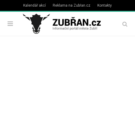
Kalendář akcí
Reklama na Zubřan.cz
Kontakty