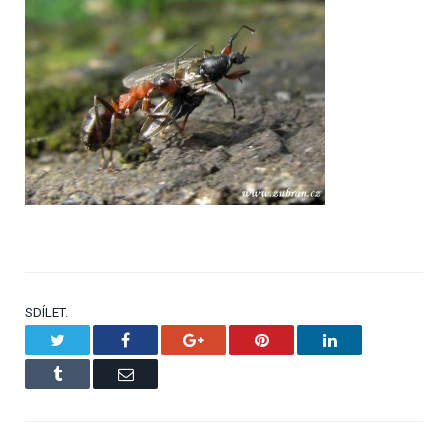
SDÍLET.
Twitter
Facebook
Google+
Pinterest
LinkedIn
Tumblr
Email