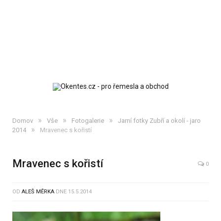
»
»
»
Domov
Vše
Fotogalerie
Jarní fotky Zubří a okolí - jaro
»
2014
Mravenec s kořistí
Mravenec s kořistí
0
OD
ALEŠ MĚRKA
DNE
15.5.2014