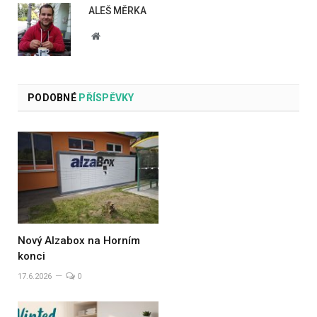
ALEŠ MĚRKA
Website
PODOBNÉ
PŘÍSPĚVKY
Nový Alzabox na Horním
konci
17.6.2026
0