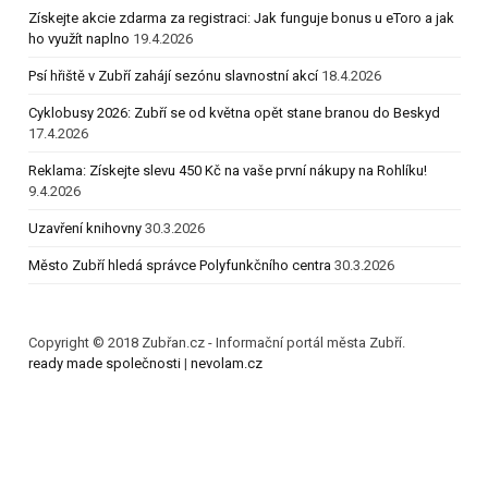
Získejte akcie zdarma za registraci: Jak funguje bonus u eToro a jak
ho využít naplno
19.4.2026
Psí hřiště v Zubří zahájí sezónu slavnostní akcí
18.4.2026
Cyklobusy 2026: Zubří se od května opět stane branou do Beskyd
17.4.2026
Reklama: Získejte slevu 450 Kč na vaše první nákupy na Rohlíku!
9.4.2026
Uzavření knihovny
30.3.2026
Město Zubří hledá správce Polyfunkčního centra
30.3.2026
Copyright © 2018 Zubřan.cz - Informační portál města Zubří.
ready made společnosti
|
nevolam.cz