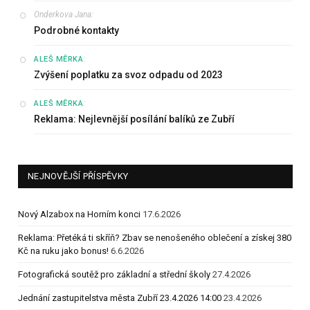
Onderkova Jana
:
Podrobné kontakty
:
ALEŠ MĚRKA
Zvýšení poplatku za svoz odpadu od 2023
:
ALEŠ MĚRKA
Reklama: Nejlevnější posílání balíků ze Zubří
NEJNOVĚJŠÍ PŘÍSPĚVKY
Nový Alzabox na Horním konci
17.6.2026
Reklama: Přetéká ti skříň? Zbav se nenošeného oblečení a získej 380
Kč na ruku jako bonus!
6.6.2026
Fotografická soutěž pro základní a střední školy
27.4.2026
Jednání zastupitelstva města Zubří 23.4.2026 14:00
23.4.2026