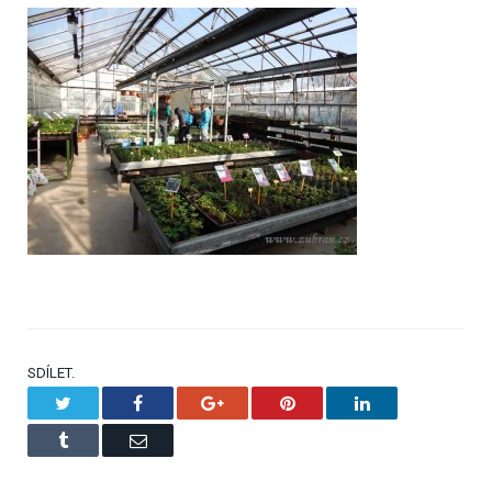
SDÍLET.
Twitter
Facebook
Google+
Pinterest
LinkedIn
Tumblr
Email