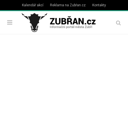
Kalendář akcí
Reklama na Zubřan.cz
Kontakty