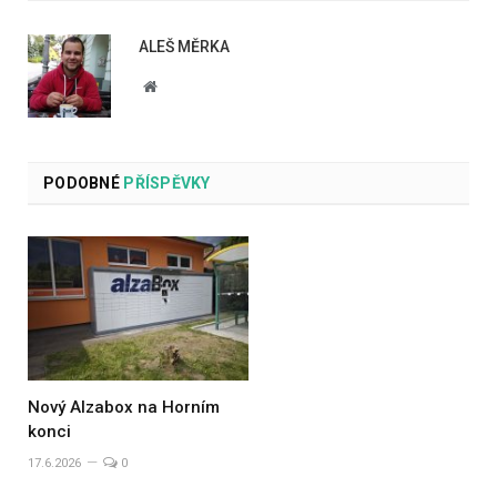
ALEŠ MĚRKA
Website
PODOBNÉ
PŘÍSPĚVKY
Nový Alzabox na Horním
konci
17.6.2026
0