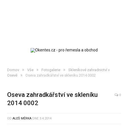
»
»
»
Domov
Vše
Fotogalerie
Skleníkové zahradnictví v
»
Osevě
Oseva zahradkářství ve skleníku 2014 0002
Oseva zahradkářství ve skleníku
0
2014 0002
OD
ALEŠ MĚRKA
DNE
3.4.2014