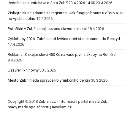
Jednání zastupitelstva města Zubří 23.4.2026 14:00
23.4.2026
Získejte akcie zdarma za registraci: Jak funguje bonus u eToro a jak
ho využít naplno
19.4.2026
Psí hřiště v Zubří zahájí sezónu slavnostní akcí
18.4.2026
Cyklobusy 2026: Zubří se od května opět stane branou do Beskyd
17.4.2026
Reklama: Získejte slevu 450 Kč na vaše první nákupy na Rohlíku!
9.4.2026
Uzavření knihovny
30.3.2026
Město Zubří hledá správce Polyfunkčního centra
30.3.2026
Copyright © 2018 Zubřan.cz - Informační portál města Zubří.
ready made společnosti
|
nevolam.cz