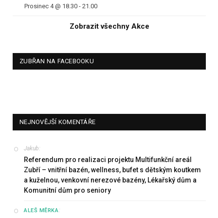
Prosinec 4 @ 18.30
-
21.00
Zobrazit všechny Akce
ZUBŘAN NA FACEBOOKU
NEJNOVĚJŠÍ KOMENTÁŘE
Jakub
:
Referendum pro realizaci projektu Multifunkční areál
Zubří – vnitřní bazén, wellness, bufet s dětským koutkem
a kuželnou, venkovní nerezové bazény, Lékařský dům a
Komunitní dům pro seniory
:
ALEŠ MĚRKA