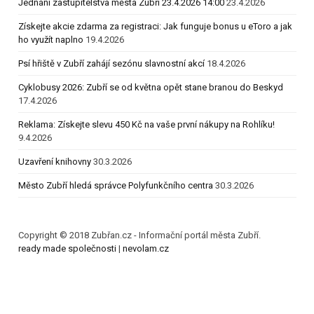
Jednání zastupitelstva města Zubří 23.4.2026 14:00
23.4.2026
Získejte akcie zdarma za registraci: Jak funguje bonus u eToro a jak
ho využít naplno
19.4.2026
Psí hřiště v Zubří zahájí sezónu slavnostní akcí
18.4.2026
Cyklobusy 2026: Zubří se od května opět stane branou do Beskyd
17.4.2026
Reklama: Získejte slevu 450 Kč na vaše první nákupy na Rohlíku!
9.4.2026
Uzavření knihovny
30.3.2026
Město Zubří hledá správce Polyfunkčního centra
30.3.2026
Copyright © 2018 Zubřan.cz - Informační portál města Zubří.
ready made společnosti
|
nevolam.cz