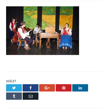
SDÍLET.
Twitter
Facebook
Google+
Pinterest
LinkedIn
Tumblr
Email