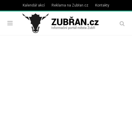
Kalendář akcí
Reklama na Zubřan.cz
Kontakty