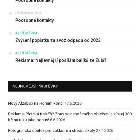
Podrobné kontakty
Onderkova Jana
:
Podrobné kontakty
:
ALEŠ MĚRKA
Zvýšení poplatku za svoz odpadu od 2023
:
ALEŠ MĚRKA
Reklama: Nejlevnější posílání balíků ze Zubří
NEJNOVĚJŠÍ PŘÍSPĚVKY
Nový Alzabox na Horním konci
17.6.2026
Reklama: Přetéká ti skříň? Zbav se nenošeného oblečení a získej 380
Kč na ruku jako bonus!
6.6.2026
Fotografická soutěž pro základní a střední školy
27.4.2026