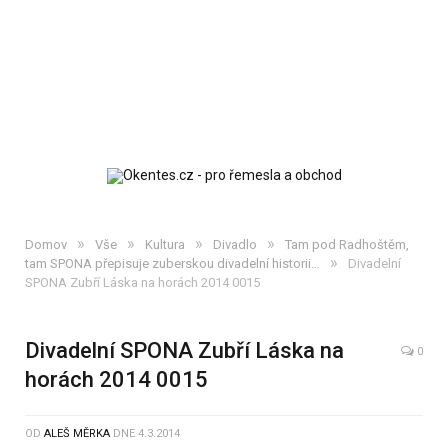
»
»
»
»
Domov
Vše
Kultura
Divadlo
Tam pod Radhoštěm,
»
tam SPONA přepisuje zuberskou divadelní historii…
Divadelní
SPONA Zubří Láska na horách 2014 0015
Divadelní SPONA Zubří Láska na
0
horách 2014 0015
OD
ALEŠ MĚRKA
DNE
4.3.2014