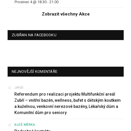
Prosinec 4 @ 18.30
-
21.00
Zobrazit všechny Akce
ZUBŘAN NA FACEBOOKU
NEJNOVĚJŠÍ KOMENTÁŘE
Jakub
:
Referendum pro realizaci projektu Multifunkční areál
Zubří – vnitřní bazén, wellness, bufet s dětským koutkem
a kuželnou, venkovní nerezové bazény, Lékařský dům a
Komunitní dům pro seniory
:
ALEŠ MĚRKA