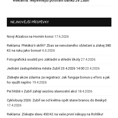
Reklama: Nejlevnější posílání balíků ze Zubří
NEJNOVĚJŠÍ PŘÍSPĚVKY
Nový Alzabox na Horním konci
17.6.2026
Reklama: Přetéká ti skříň? Zbav se nenošeného oblečení a získej 380
Kč na ruku jako bonus!
6.6.2026
Fotografická soutěž pro základní a střední školy
27.4.2026
Jednání zastupitelstva města Zubří 23.4.2026 14:00
23.4.2026
Získejte akcie zdarma za registraci: Jak funguje bonus u eToro a jak
ho využít naplno
19.4.2026
Psí hřiště v Zubří zahájí sezónu slavnostní akcí
18.4.2026
Cyklobusy 2026: Zubří se od května opět stane branou do Beskyd
17.4.2026
Reklama: Získejte slevu 450 Kč na vaše první nákupy na Rohlíku!