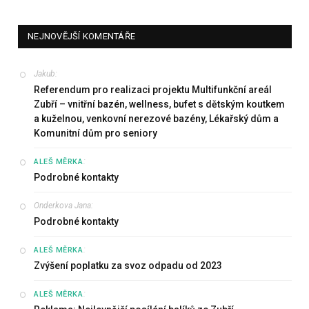
NEJNOVĚJŠÍ KOMENTÁŘE
Jakub
:
Referendum pro realizaci projektu Multifunkční areál
Zubří – vnitřní bazén, wellness, bufet s dětským koutkem
a kuželnou, venkovní nerezové bazény, Lékařský dům a
Komunitní dům pro seniory
:
ALEŠ MĚRKA
Podrobné kontakty
Onderkova Jana
:
Podrobné kontakty
:
ALEŠ MĚRKA
Zvýšení poplatku za svoz odpadu od 2023
:
ALEŠ MĚRKA