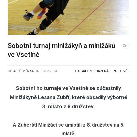
Sobotní turnaj minižákyň a minižáků
0
ve Vsetíně
OD
ALEŠ MĚRKA
DNE
13.2.2014
FOTOGALERIE
,
HÁZENÁ
,
SPORT
,
VŠE
Sobotní ho turnaje ve Vsetíně se zúčastnily
Minižákyně Lesana Zubří, které obsadily výborné
3. místo z 8 družstev.
A Zuberští Minižáci se umístili z 8. družstev na 5.
místě.