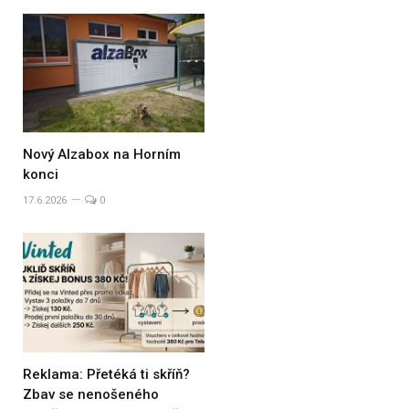
Nový Alzabox na Horním
konci
17.6.2026
0
Reklama: Přetéká ti skříň?
Zbav se nenošeného