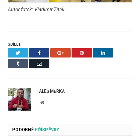
Autor fotek: Vladimír Zítek
SDÍLET.
Twitter
Facebook
Google+
Pinterest
LinkedIn
Tumblr
Email
ALEŠ MĚRKA
Website
PODOBNÉ
PŘÍSPĚVKY