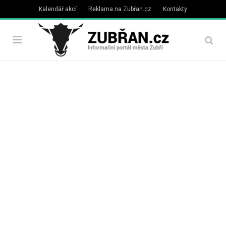
Kalendář akcí
Reklama na Zubřan.cz
Kontakty