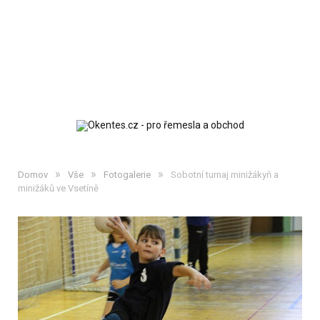
»
»
»
Domov
Vše
Fotogalerie
Sobotní turnaj minižákyň a
minižáků ve Vsetíně