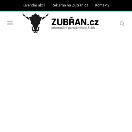
Kalendář akcí
Reklama na Zubřan.cz
Kontakty