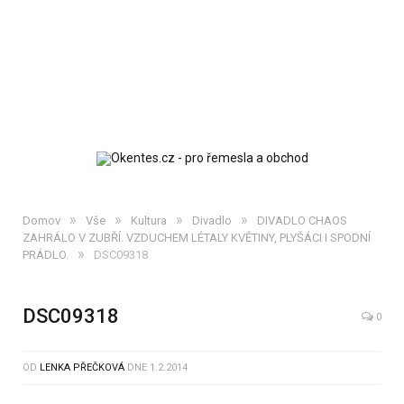
»
»
»
»
Domov
Vše
Kultura
Divadlo
DIVADLO CHAOS
ZAHRÁLO V ZUBŘÍ. VZDUCHEM LÉTALY KVĚTINY, PLYŠÁCI I SPODNÍ
»
PRÁDLO.
DSC09318
DSC09318
0
OD
LENKA PŘEČKOVÁ
DNE
1.2.2014