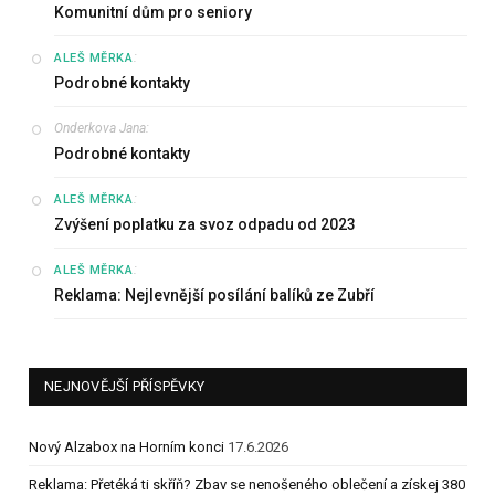
Komunitní dům pro seniory
:
ALEŠ MĚRKA
Podrobné kontakty
Onderkova Jana
:
Podrobné kontakty
:
ALEŠ MĚRKA
Zvýšení poplatku za svoz odpadu od 2023
:
ALEŠ MĚRKA
Reklama: Nejlevnější posílání balíků ze Zubří
NEJNOVĚJŠÍ PŘÍSPĚVKY
Nový Alzabox na Horním konci
17.6.2026
Reklama: Přetéká ti skříň? Zbav se nenošeného oblečení a získej 380