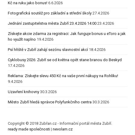
Kč na ruku jako bonus!
6.6.2026
Fotografická soutěž pro základní a střední školy
27.4.2026
Jednání zastupitelstva města Zubří 23.4.2026 14:00
23.4.2026
Získejte akcie zdarma za registraci: Jak funguje bonus u eToro a jak
ho využít naplno
19.4.2026
Psí hřiště v Zubří zahájí sezónu slavnostní akcí
18.4.2026
Cyklobusy 2026: Zubří se od května opět stane branou do Beskyd
17.4.2026
Reklama: Získejte slevu 450 Kč na vaše první nákupy na Rohlíku!
9.4.2026
Uzavření knihovny
30.3.2026
Město Zubří hledá správce Polyfunkčního centra
30.3.2026
Copyright © 2018 Zubřan.cz - Informační portál města Zubří.
ready made společnosti
|
nevolam.cz