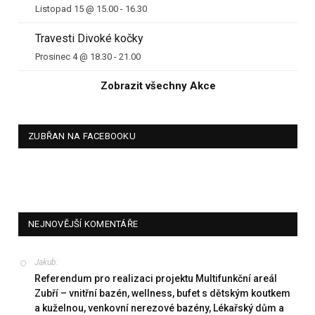
Listopad 15 @ 15.00
-
16.30
Travesti Divoké kočky
Prosinec 4 @ 18.30
-
21.00
Zobrazit všechny Akce
ZUBŘAN NA FACEBOOKU
NEJNOVĚJŠÍ KOMENTÁŘE
Jakub
:
Referendum pro realizaci projektu Multifunkční areál
Zubří – vnitřní bazén, wellness, bufet s dětským koutkem
a kuželnou, venkovní nerezové bazény, Lékařský dům a