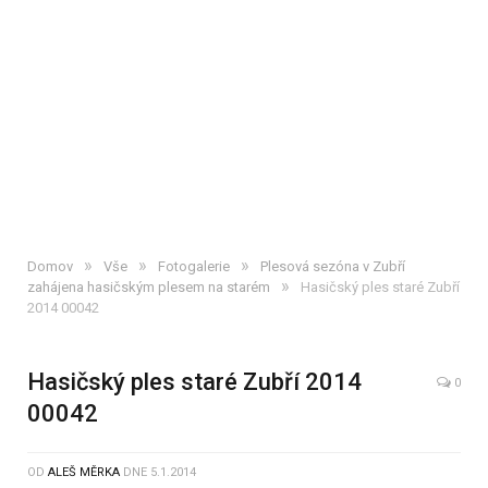
»
»
»
Domov
Vše
Fotogalerie
Plesová sezóna v Zubří
»
zahájena hasičským plesem na starém
Hasičský ples staré Zubří
2014 00042
Hasičský ples staré Zubří 2014
0
00042
OD
ALEŠ MĚRKA
DNE
5.1.2014