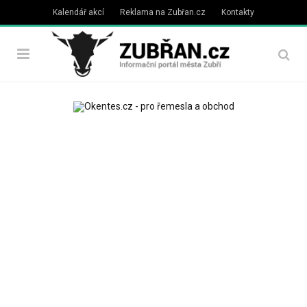
Kalendář akcí
Reklama na Zubřan.cz
Kontakty