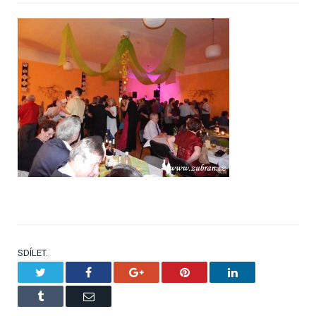
SDÍLET.
Twitter
Facebook
Google+
Pinterest
LinkedIn
Tumblr
Email