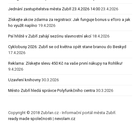
Jednání zastupitelstva města Zubří 23.4.2026 14:00
23.4.2026
Získejte akcie zdarma za registraci: Jak funguje bonus u eToro a jak
ho využít naplno
19.4.2026
Psí hřiště v Zubří zahájí sezónu slavnostní akcí
18.4.2026
Cyklobusy 2026: Zubří se od května opět stane branou do Beskyd
17.4.2026
Reklama: Získejte slevu 450 Kč na vaše první nákupy na Rohlíku!
9.4.2026
Uzavření knihovny
30.3.2026
Město Zubří hledá správce Polyfunkčního centra
30.3.2026
Copyright © 2018 Zubřan.cz - Informační portál města Zubří.
ready made společnosti
|
nevolam.cz