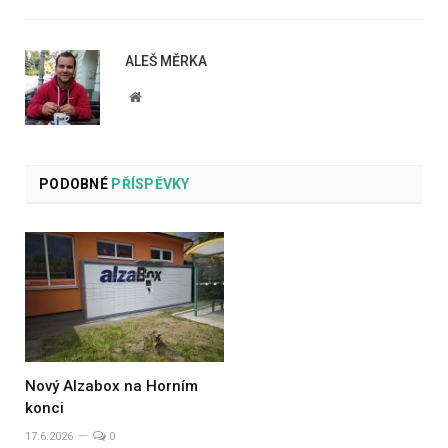
ALEŠ MĚRKA
Website
PODOBNÉ
PŘÍSPĚVKY
Nový Alzabox na Horním
konci
17.6.2026
0