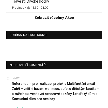
Travesti Divoké kočky
Prosinec 4 @ 18.30
-
21.00
Zobrazit všechny Akce
ZUBŘAN NA FACEBOOKU
NEJNOVĚJŠÍ KOMENTÁŘE
Jakub
:
Referendum pro realizaci projektu Multifunkční areál
Zubří – vnitřní bazén, wellness, bufet s dětským koutkem
a kuželnou, venkovní nerezové bazény, Lékařský dům a
Komunitní dům pro seniory