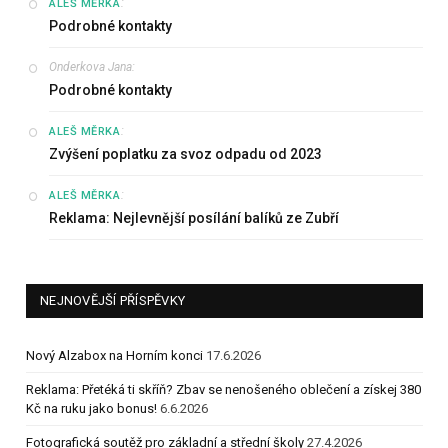
:
ALEŠ MĚRKA
Podrobné kontakty
Onderkova Jana
:
Podrobné kontakty
:
ALEŠ MĚRKA
Zvýšení poplatku za svoz odpadu od 2023
:
ALEŠ MĚRKA
Reklama: Nejlevnější posílání balíků ze Zubří
NEJNOVĚJŠÍ PŘÍSPĚVKY
Nový Alzabox na Horním konci
17.6.2026
Reklama: Přetéká ti skříň? Zbav se nenošeného oblečení a získej 380
Kč na ruku jako bonus!
6.6.2026
Fotografická soutěž pro základní a střední školy
27.4.2026