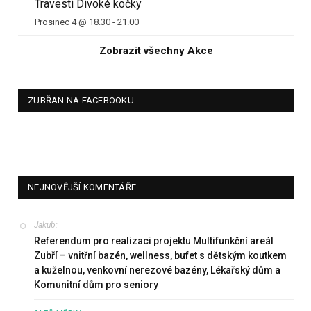
Travesti Divoké kočky
Prosinec 4 @ 18.30
-
21.00
Zobrazit všechny Akce
ZUBŘAN NA FACEBOOKU
NEJNOVĚJŠÍ KOMENTÁŘE
Jakub
:
Referendum pro realizaci projektu Multifunkční areál
Zubří – vnitřní bazén, wellness, bufet s dětským koutkem
a kuželnou, venkovní nerezové bazény, Lékařský dům a
Komunitní dům pro seniory