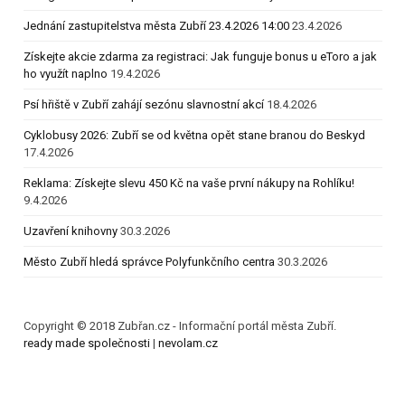
Jednání zastupitelstva města Zubří 23.4.2026 14:00
23.4.2026
Získejte akcie zdarma za registraci: Jak funguje bonus u eToro a jak
ho využít naplno
19.4.2026
Psí hřiště v Zubří zahájí sezónu slavnostní akcí
18.4.2026
Cyklobusy 2026: Zubří se od května opět stane branou do Beskyd
17.4.2026
Reklama: Získejte slevu 450 Kč na vaše první nákupy na Rohlíku!
9.4.2026
Uzavření knihovny
30.3.2026
Město Zubří hledá správce Polyfunkčního centra
30.3.2026
Copyright © 2018 Zubřan.cz - Informační portál města Zubří.
ready made společnosti
|
nevolam.cz