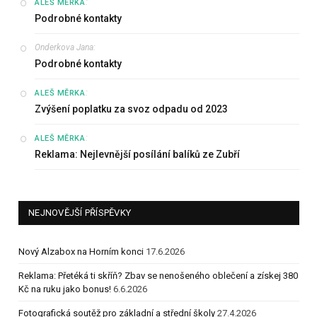
:
ALEŠ MĚRKA
Podrobné kontakty
Onderkova Jana
:
Podrobné kontakty
:
ALEŠ MĚRKA
Zvýšení poplatku za svoz odpadu od 2023
:
ALEŠ MĚRKA
Reklama: Nejlevnější posílání balíků ze Zubří
NEJNOVĚJŠÍ PŘÍSPĚVKY
Nový Alzabox na Horním konci
17.6.2026
Reklama: Přetéká ti skříň? Zbav se nenošeného oblečení a získej 380
Kč na ruku jako bonus!
6.6.2026
Fotografická soutěž pro základní a střední školy
27.4.2026