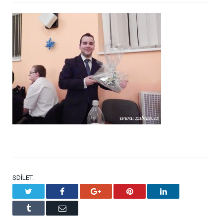
SDÍLET.
Twitter
Facebook
Google+
Pinterest
LinkedIn
Tumblr
Email