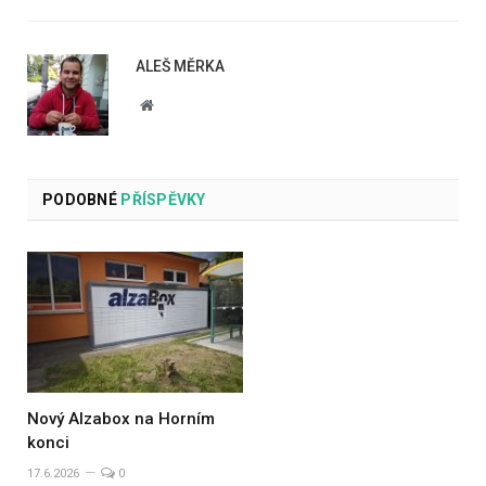
ALEŠ MĚRKA
Website
PODOBNÉ
PŘÍSPĚVKY
Nový Alzabox na Horním
konci
17.6.2026
0