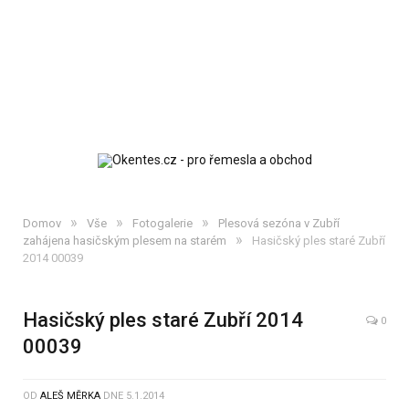
»
»
»
Domov
Vše
Fotogalerie
Plesová sezóna v Zubří
»
zahájena hasičským plesem na starém
Hasičský ples staré Zubří
2014 00039
Hasičský ples staré Zubří 2014
0
00039
OD
ALEŠ MĚRKA
DNE
5.1.2014