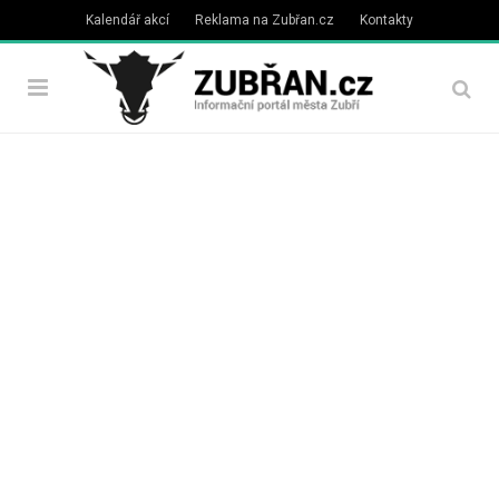
Kalendář akcí
Reklama na Zubřan.cz
Kontakty